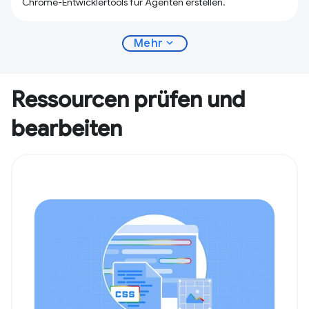
Chrome-Entwicklertools für Agenten erstellen.
expand_more
Mehr
Ressourcen prüfen und
bearbeiten