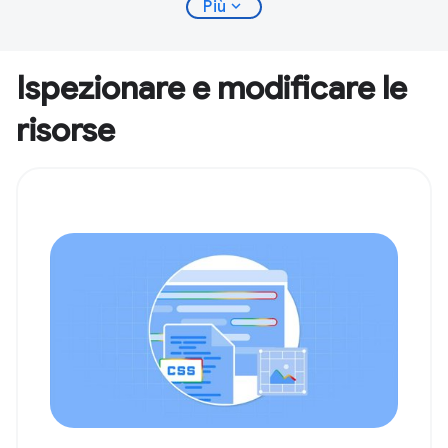
expand_more
Più
Ispezionare e modificare le
risorse