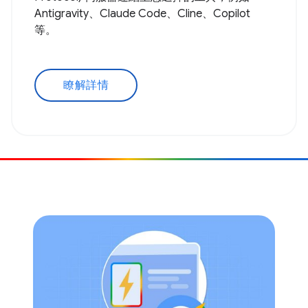
Antigravity、Claude Code、Cline、Copilot
等。
瞭解詳情