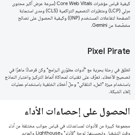
كيفية قياس مؤشرات Core Web Vitals (سرعة عرض أكبر محتوى
مرئي (LCP) ومتغيّرات التصميم التراكمية (CLS) ومدى استجابة
الصفحة لتفاعلات المستخدم (INP)) وكيفية الحصول على نصائح
مخصّصة من Gemini.
Pixel Pirate
انطلِق في رحلة بحرية مع "أدوات مطوّري البرامج" وكن قرصانًا ماهرًا في
تصحيح الأخطاء. تعرَّف على تقنيات لمحاكاة أنماط التركيز واختبار النماذج
باستخدام ميزة "الملء التلقائي" وحلّ أخطاء الخلفية باستخدام عمليات
إلغاء الشبكة.
الحصول على إحصاءات الأداء
مجموعة كبيرة من الأدوات لمساعدتك في قياس جوانب مختلفة من أداء
وقت التشغيل وتحسينها: لوحة "الأداء" وLighthouse والمزيد