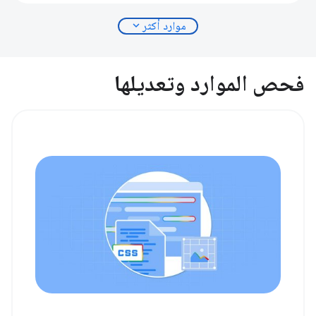
expand_more
موارد أكثر
فحص الموارد وتعديلها