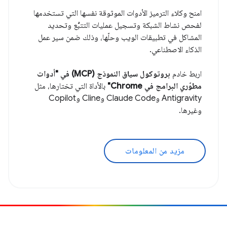
امنح وكلاء الترميز الأدوات الموثوقة نفسها التي تستخدمها
لفحص نشاط الشبكة وتسجيل عمليات التتبُّع وتحديد
المشاكل في تطبيقات الويب وحلّها، وذلك ضمن سير عمل
الذكاء الاصطناعي.
اربط خادم
بروتوكول سياق النموذج (MCP) في "أدوات
مطوّري البرامج في Chrome"
بالأداة التي تختارها، مثل
Antigravity وClaude Code وCline وCopilot
وغيرها.
مزيد من المعلومات