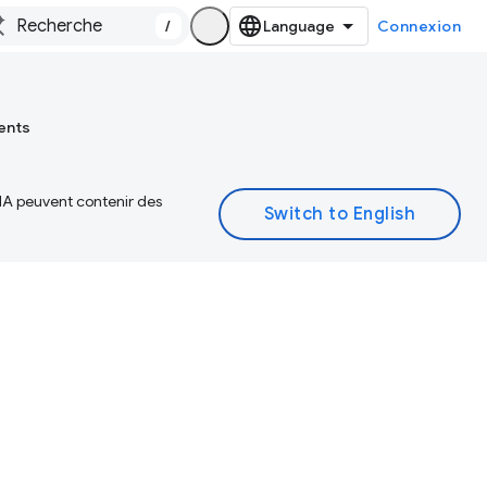
/
Connexion
ents
 IA peuvent contenir des