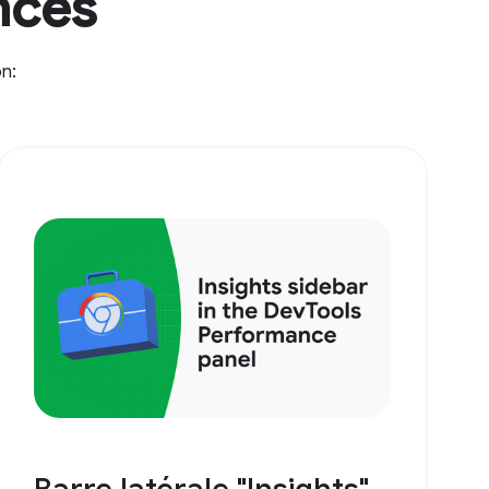
nces
on: