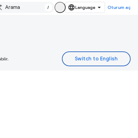
/
Oturum aç
ilir.