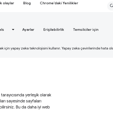
k olaylar
Blog
Chrome'daki Yenilikler
els
Ayarlar
Erişilebilirlik
Temsilciler için
ek için yapay zeka teknolojisini kullanır. Yapay zeka çevirilerinde hata olab
arayıcısında yerleşik olarak
açları sayesinde sayfaları
ilirsiniz. Bu da daha iyi web