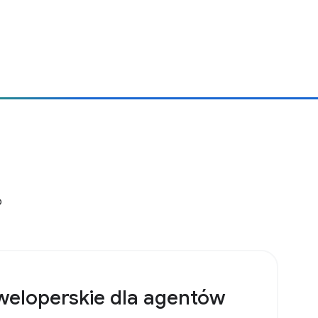
o
weloperskie dla agentów