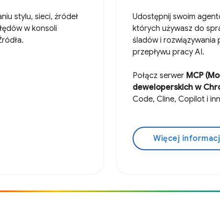
u stylu, sieci, źródeł
Udostępnij swoim agent
błędów w konsoli
których używasz do spra
Źródła.
śladów i rozwiązywania 
przepływu pracy AI.
Połącz serwer
MCP (Mod
deweloperskich w Ch
Code, Cline, Copilot i in
Więcej informacj