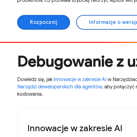
problemów, co pozwala szybciej tworzyć lepsze witry
Rozpocznij
Informacje o wersj
Debugowanie z u
Dowiedz się, jak
innowacje w zakresie AI
w Narzędziach
Narzędzi deweloperskich dla agentów
, aby połączyć 
kodowania.
Innowacje w zakresie AI