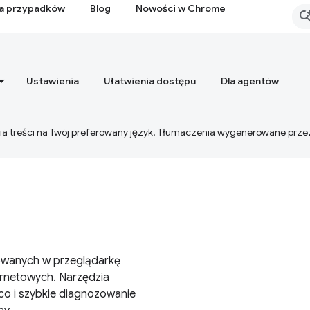
ia przypadków
Blog
Nowości w Chrome
Ustawienia
Ułatwienia dostępu
Dla agentów
ia treści na Twój preferowany język. Tłumaczenia wygenerowane prze
owanych w przeglądarkę
ernetowych. Narzędzia
co i szybkie diagnozowanie