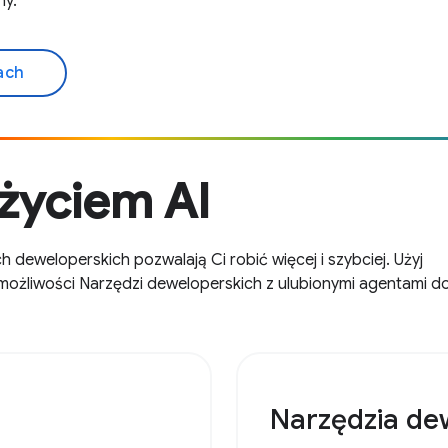
ny.
ach
życiem AI
 deweloperskich pozwalają Ci robić więcej i szybciej. Użyj
możliwości Narzędzi deweloperskich z ulubionymi agentami d
Narzędzia de