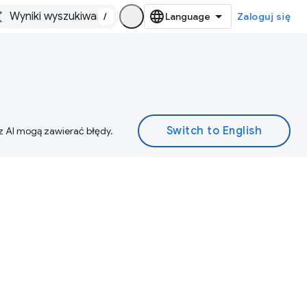
/
Zaloguj się
z AI mogą zawierać błędy.