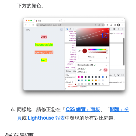
下方的顏色。
同樣地，請修正您在「
CSS 總覽
」面板
、「
問題
」分
頁
或
Lighthouse
報表
中發現的所有對比問題。