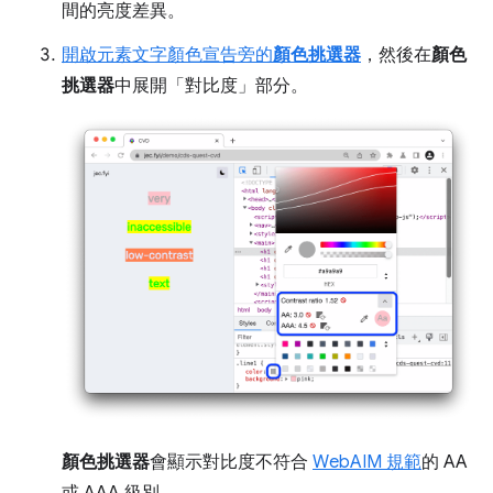
間的亮度差異。
開啟元素文字顏色宣告旁的
顏色挑選器
，然後在
顏色
挑選器
中展開「對比度」
部分。
顏色挑選器
會顯示對比度不符合
WebAIM 規範
的 AA