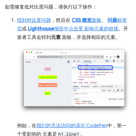
如需修复低对比度问题，请执行以下操作：
找到对比度问题
，然后在
CSS 概览
面板
、
问题
标签
页
或
Lighthouse
报告中点击受 影响元素的链接
。开
发者工具会转到
元素
面板，并选择相应的元素。
例如，在
我们的无法访问的演示 CodePen
中，第一
个受影响的 元素是
h1.line1
。