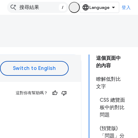
/
登入
這個頁面中
的內容
瞭解低對比
文字
這對你有幫助嗎？
CSS 總覽面
板中的對比
問題
(預覽版)
「問題」分