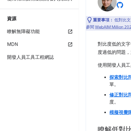
資源
重要事項：
低對比文字
參閱
WebAIM Million 2
瞭解無障礙功能
對比度低的文字
MDN
度過低的問題，
開發人員工具工程網誌
使用開發人員工
探索對比
單。
修正對比
度。
模擬視覺
瞭解低對