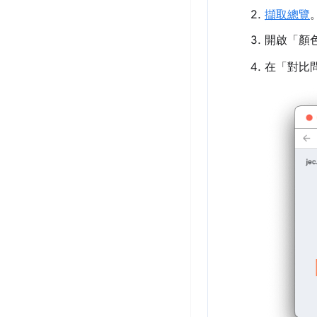
擷取總覽
開啟「顏
在「對比