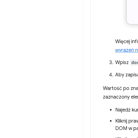
Więcej inf
wyrażeń 
Wpisz
do
Aby zapisa
Wartość po zn
zaznaczony elem
Najedź ku
Kliknij pr
DOM w p