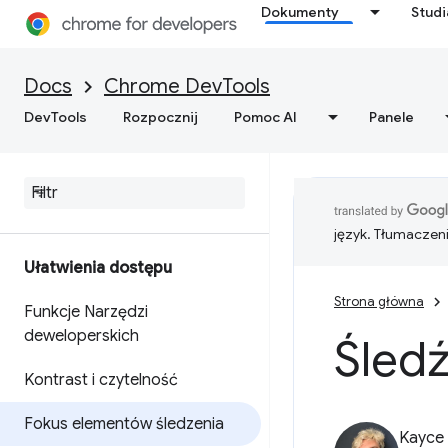
Dokumenty
Stud
Docs
Chrome DevTools
DevTools
Rozpocznij
Pomoc AI
Panele
język. Tłumaczen
Ułatwienia dostępu
Strona główna
Funkcje Narzędzi
deweloperskich
Śled
Kontrast i czytelność
Fokus elementów śledzenia
Kayce