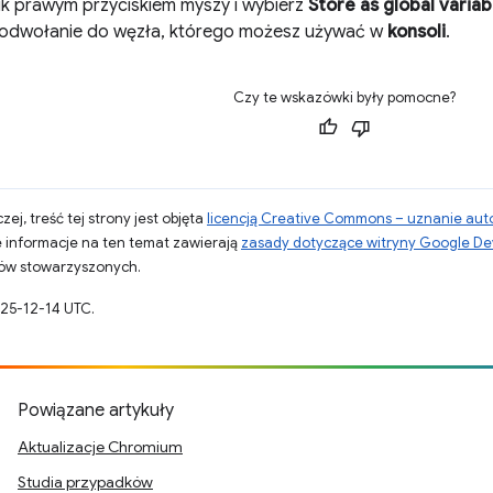
nik prawym przyciskiem myszy i wybierz
Store as global variab
odwołanie do węzła, którego możesz używać w
konsoli
.
Czy te wskazówki były pomocne?
zej, treść tej strony jest objęta
licencją Creative Commons – uznanie aut
 informacje na ten temat zawierają
zasady dotyczące witryny Google De
otów stowarzyszonych.
025-12-14 UTC.
Powiązane artykuły
Aktualizacje Chromium
Studia przypadków