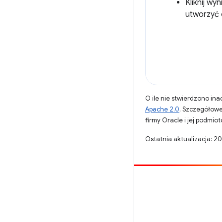
Kliknij wy
utworzyć 
O ile nie stwierdzono inac
Apache 2.0
. Szczegółowe
firmy Oracle i jej podmi
Ostatnia aktualizacja: 2
Opublikuj coś
Zgłoś błąd
Zobacz nierozwiązane problemy