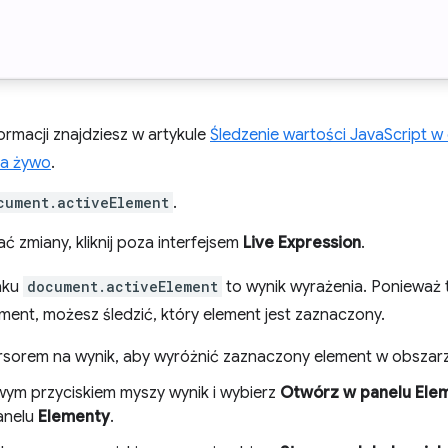
ormacji znajdziesz w artykule
Śledzenie wartości JavaScript 
na żywo
.
cument.activeElement
.
ć zmiany, kliknij poza interfejsem
Live Expression
.
aku
document.activeElement
to wynik wyrażenia. Ponieważ 
ent, możesz śledzić, który element jest zaznaczony.
rsorem na wynik, aby wyróżnić zaznaczony element w obszarz
awym przyciskiem myszy wynik i wybierz
Otwórz w panelu Ele
anelu
Elementy
.