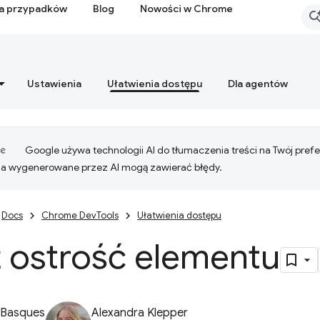
ia przypadków
Blog
Nowości w Chrome
Ustawienia
Ułatwienia dostępu
Dla agentów
Google używa technologii AI do tłumaczenia treści na Twój pre
ia wygenerowane przez AI mogą zawierać błędy.
Docs
Chrome DevTools
Ułatwienia dostępu
ź ostrość elementu
 Basques
Alexandra Klepper