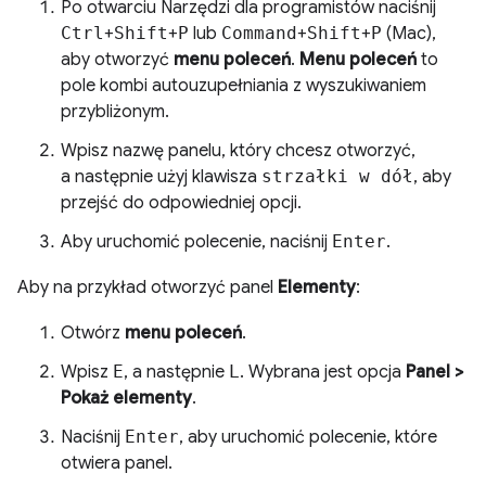
Po otwarciu Narzędzi dla programistów naciśnij
Ctrl
+
Shift
+
P
lub
Command
+
Shift
+
P
(Mac),
aby otworzyć
menu poleceń
.
Menu poleceń
to
pole kombi autouzupełniania z wyszukiwaniem
przybliżonym.
Wpisz nazwę panelu, który chcesz otworzyć,
a następnie użyj klawisza
strzałki w dół
, aby
przejść do odpowiedniej opcji.
Aby uruchomić polecenie, naciśnij
Enter
.
Aby na przykład otworzyć panel
Elementy
:
Otwórz
menu poleceń
.
Wpisz
E
, a następnie
L
. Wybrana jest opcja
Panel >
Pokaż elementy
.
Naciśnij
Enter
, aby uruchomić polecenie, które
otwiera panel.