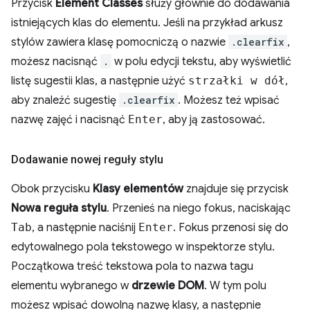
Przycisk
Element Classes
służy głównie do dodawania
istniejących klas do elementu. Jeśli na przykład arkusz
stylów zawiera klasę pomocniczą o nazwie
.clearfix
,
możesz nacisnąć
.
w polu edycji tekstu, aby wyświetlić
listę sugestii klas, a następnie użyć
strzałki w dół
,
aby znaleźć sugestię
.clearfix
. Możesz też wpisać
nazwę zajęć i nacisnąć
Enter
, aby ją zastosować.
Dodawanie nowej reguły stylu
Obok przycisku
Klasy elementów
znajduje się przycisk
Nowa reguła stylu
. Przenieś na niego fokus, naciskając
Tab
, a następnie naciśnij
Enter
. Fokus przenosi się do
edytowalnego pola tekstowego w inspektorze stylu.
Początkowa treść tekstowa pola to nazwa tagu
elementu wybranego w
drzewie DOM
. W tym polu
możesz wpisać dowolną nazwę klasy, a następnie