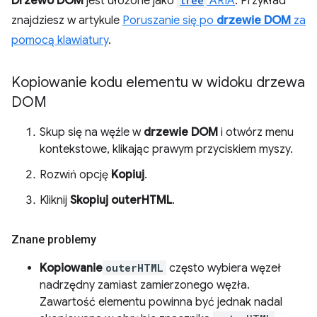
Drzewo DOM
jest ułożone jako
tree
ARIA
. Przykład
znajdziesz w artykule
Poruszanie się po
drzewie DOM
za
pomocą klawiatury
.
Kopiowanie kodu elementu w widoku drzewa
DOM
Skup się na węźle w
drzewie DOM
i otwórz menu
kontekstowe, klikając prawym przyciskiem myszy.
Rozwiń opcję
Kopiuj
.
Kliknij
Skopiuj outerHTML
.
Znane problemy
Kopiowanie
outerHTML
często wybiera węzeł
nadrzędny zamiast zamierzonego węzła.
Zawartość elementu powinna być jednak nadal