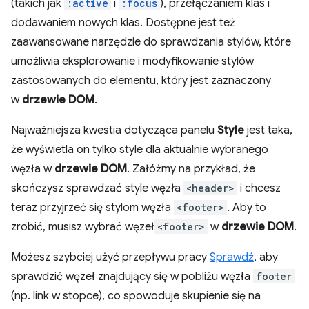
(takich jak
:active
i
:focus
), przełączaniem klas i
dodawaniem nowych klas. Dostępne jest też
zaawansowane narzędzie do sprawdzania stylów, które
umożliwia eksplorowanie i modyfikowanie stylów
zastosowanych do elementu, który jest zaznaczony
w
drzewie DOM
.
Najważniejsza kwestia dotycząca panelu
Style
jest taka,
że wyświetla on tylko style dla aktualnie wybranego
węzła w
drzewie DOM
. Załóżmy na przykład, że
skończysz sprawdzać style węzła
<header>
i chcesz
teraz przyjrzeć się stylom węzła
<footer>
. Aby to
zrobić, musisz wybrać węzeł
<footer>
w
drzewie DOM
.
Możesz szybciej użyć przepływu pracy
Sprawdź
, aby
sprawdzić węzeł znajdujący się w pobliżu węzła
footer
(np. link w stopce), co spowoduje skupienie się na