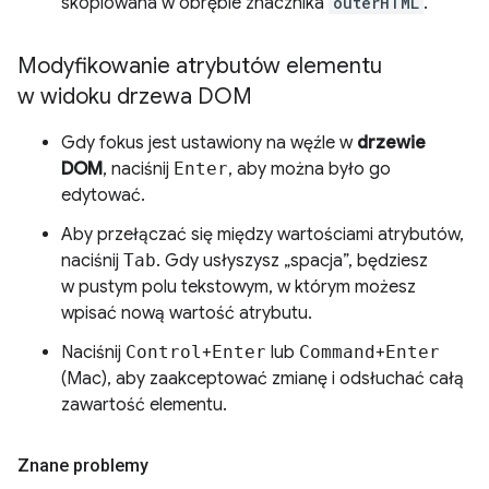
skopiowana w obrębie znacznika
outerHTML
.
Modyfikowanie atrybutów elementu
w widoku drzewa DOM
Gdy fokus jest ustawiony na węźle w
drzewie
DOM
, naciśnij
Enter
, aby można było go
edytować.
Aby przełączać się między wartościami atrybutów,
naciśnij
Tab
. Gdy usłyszysz „spacja”, będziesz
w pustym polu tekstowym, w którym możesz
wpisać nową wartość atrybutu.
Naciśnij
Control
+
Enter
lub
Command
+
Enter
(Mac), aby zaakceptować zmianę i odsłuchać całą
zawartość elementu.
Znane problemy