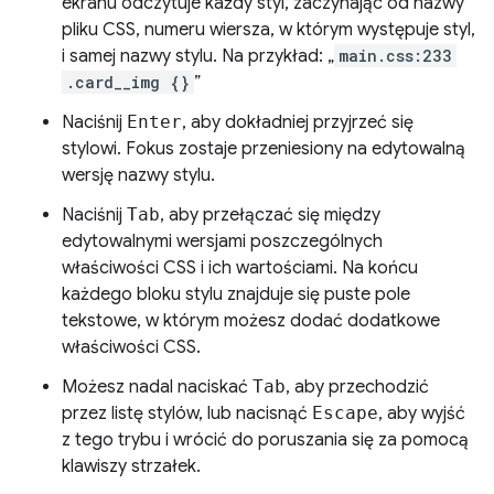
ekranu odczytuje każdy styl, zaczynając od nazwy
pliku CSS, numeru wiersza, w którym występuje styl,
i samej nazwy stylu. Na przykład: „
main.css:233
.card__img {}
”
Naciśnij
Enter
, aby dokładniej przyjrzeć się
stylowi. Fokus zostaje przeniesiony na edytowalną
wersję nazwy stylu.
Naciśnij
Tab
, aby przełączać się między
edytowalnymi wersjami poszczególnych
właściwości CSS i ich wartościami. Na końcu
każdego bloku stylu znajduje się puste pole
tekstowe, w którym możesz dodać dodatkowe
właściwości CSS.
Możesz nadal naciskać
Tab
, aby przechodzić
przez listę stylów, lub nacisnąć
Escape
, aby wyjść
z tego trybu i wrócić do poruszania się za pomocą
klawiszy strzałek.