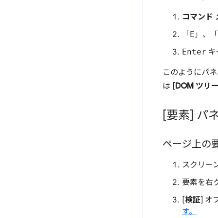
コマンド 
「
E
」、「
Enter
キ
このようにパネ
は [
DOM ツリ
[要素] パ
ページ上の
スクリー
要素を右
[
検証
] 
す。