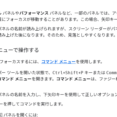
ル
パネルや
パフォーマンス
パネルなど、一部のパネルでは、ア
域にフォーカスが移動することがあります。この場合、矢印キ
パネルの名前が読み上げられますが、スクリーン リーダーがパ
読み上げた後になります。そのため、見落としやすくなります
ニューで操作する
フォーカスするには、
コマンド メニュー
を使用します。
パー ツールを開いた状態で、
Ctrl
+
Shift
+
P
キーまたは
Comm
コマンド メニュー
を開きます。
コマンド メニュー
は、ファジー
パネルの名前を入力し、
下矢印
キーを使用して正しいオプショ
ーを押してコマンドを実行します。
素
] パネルを開くには: