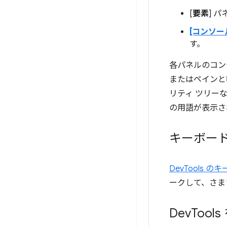
[
要素
] 
[コンソー
す。
各パネルのコン
またはペインと
リティ ツリー
の用語が表示され
キーボード
DevTools
ークして、さま
Dev
Tool