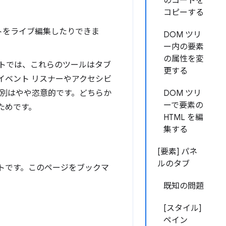
のコードを
コピーする
ェクトをライブ編集したりできま
DOM ツリ
ー内の要素
の属性を変
トでは、これらのツールはタブ
更する
、イベント リスナーやアクセシビ
区別はやや恣意的です。どちらか
DOM ツリ
ーで要素の
つためです。
HTML を編
集する
[要素] パネ
ルのタブ
トです。このページをブックマ
既知の問題
[スタイル]
ペイン