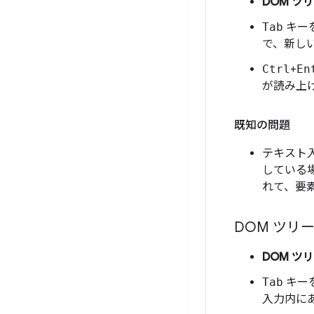
DOM ツ
Tab
キー
で、新し
Ctrl
+
En
が読み上
既知の問題
テキスト
している
れて、要
DOM ツリー
DOM ツ
Tab
キー
入力内に