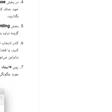
در بخش
use
خود حذف کنید،
بگذارید.
بخش
ttling
گزینه نباید ب
کادر انتخاب
«
کنید، یا فضای
بنابراین می‌ت
روی
«ایجاد 
مورد چگونگی 