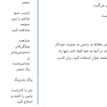
عنصر
ترتیب منبع
عناصر را روی
صفحه
مشاهده کنید
مشاهده
 در رفع خطاهای مربوط به سوال شماره ۲ کمک کند، زیرا این خطاها به راحتی به صورت خودکار
ویژگی‌های
ل شماره ۱ نیز به همان اندازه مهم است، اما متأسفانه DevTools نمی‌تواند در آنجا به شما کمک کند. تنها راه
دسترسی‌پذیر
 صفحه کلید یا صفحه خوان استفاده کنید. برای کسب
ی
محاسبه‌شده
یک عنصر
برگه رندرینگ
متن با کنتراست
پایین را کشف و
اصلاح کنید