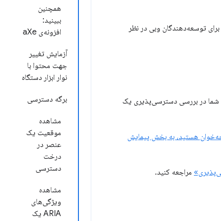
همچنین
ببینید:
ی‌پذیری در Chrome DevTools است. این صفحه برای توسعه‌دهندگان وبی در نظر
افزونه‌ی aXe
آزمایش تغییر
جهت محتوا با
نوار ابزار دستگاه
برگه دسترسی
رهای موجود در DevTools است که می‌توانند به شما در بررسی دسترسی‌پذیری یک
مشاهده
موقعیت یک
فحه‌خوان هستید، به بخش پیمایش
عنصر در
درخت
دسترسی
‌پذیری»
مراجعه کنید.
مشاهده
ویژگی‌های
ARIA یک