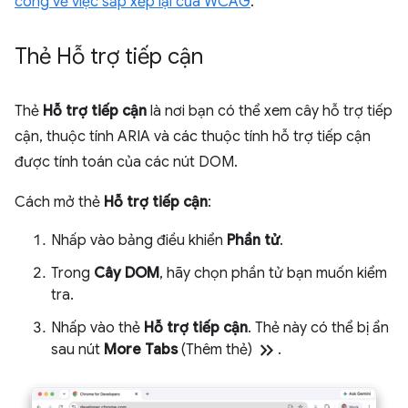
công về việc sắp xếp lại của WCAG
.
Thẻ Hỗ trợ tiếp cận
Thẻ
Hỗ trợ tiếp cận
là nơi bạn có thể xem cây hỗ trợ tiếp
cận, thuộc tính ARIA và các thuộc tính hỗ trợ tiếp cận
được tính toán của các nút DOM.
Cách mở thẻ
Hỗ trợ tiếp cận
:
Nhấp vào bảng điều khiển
Phần tử
.
Trong
Cây DOM
, hãy chọn phần tử bạn muốn kiểm
tra.
Nhấp vào thẻ
Hỗ trợ tiếp cận
. Thẻ này có thể bị ẩn
keyboard_double_arrow_right
sau nút
More Tabs
(Thêm thẻ)
.