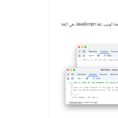
بدءًا من الإصدار 147 من Chrome، تتوفّر هذه الميزة لجميع الموارد المستندة إلى النصوص في صفحة الويب. لغة JavaScript هي اللغة