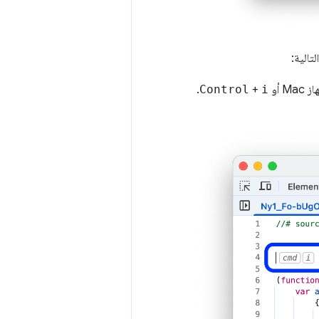
لتالية:
M أو
i
+
Control
.