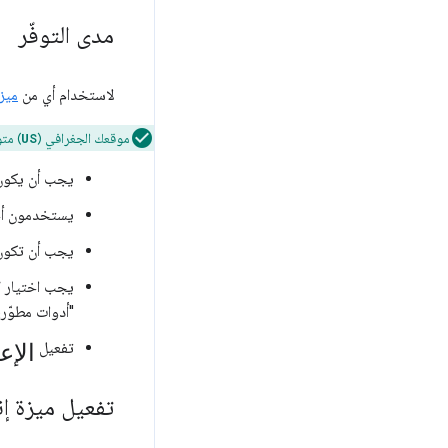
مدى التوفّر
لاستخدام أي من
ميز
موقعك الجغرافي (
) مت
US
يجب أن يكون عمرك 18 عامًا على الأقل وأن تكون مقيمًا في أحد الموا
يستخدمون أحدث 
يجب أن تكون مسجِّلاً ال
يجب اختيار
ا
"أدوات مطوّري
الإع
تفعيل
تفعيل ميزة إن