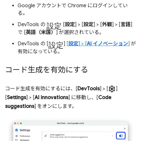
Google アカウントで Chrome にログインしてい
る。
設定
DevTools の
[
設定
] > [
設定
] > [
外観
] > [
言語
]
で [
英語（米国）
] が選択されている。
設定
DevTools の [
]
[
設定
] > [
AI イノベーション
]
が
有効になっている。
コード生成を有効にする
settings
コード生成を有効にするには、[
DevTools
] > [
]
[
Settings
] > [
AI innovations
] に移動し、[
Code
suggestions
] をオンにします。