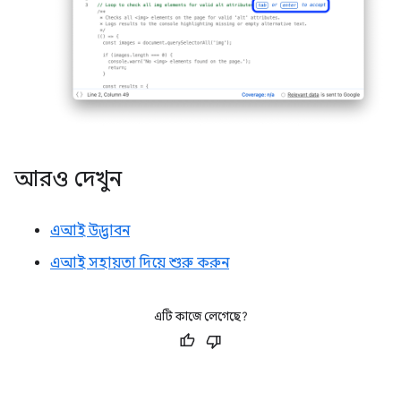
আরও দেখুন
এআই উদ্ভাবন
এআই সহায়তা দিয়ে শুরু করুন
এটি কাজে লেগেছে?