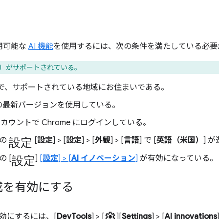
で利用可能な
AI 機能
を使用するには、次の条件を満たしている必要
）がサポートされている。
以上で、サポートされている地域にお住まいである。
e の最新バージョンを使用している。
 アカウントで Chrome にログインしている。
設定
 の
[
設定
] > [
設定
] > [
外観
] > [
言語
] で [
英語（米国）
] 
設定
の [
]
[
設定
] > [
AI イノベーション
]
が有効になっている。
成を有効にする
settings
効にするには、[
DevTools
] > [
][
Settings
] > [
AI innovations