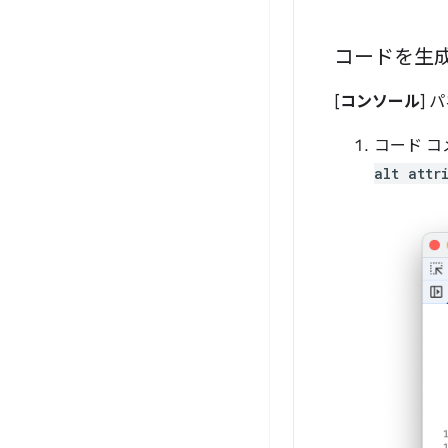
コードを生
[
コンソール
] 
コード 
alt attr