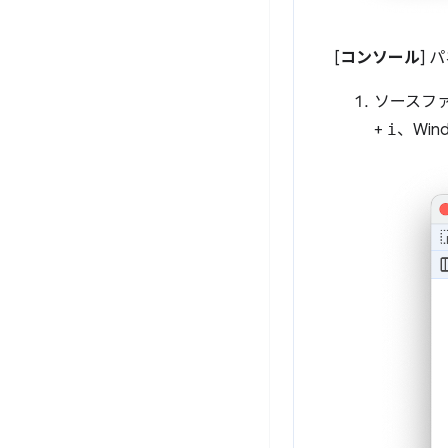
[
コンソール
] 
ソースフ
+
i
、Win