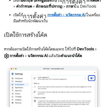
การตั้งค่า
เลือก
อังกฤษ (สหรัฐอเมริกา)
ใน
การตั้งค่า
>
ค่ากำหนด
>
ลักษณะที่ปรากฏ
>
ภาษา
ใน DevTools
การตั้งค่า
เปิดใช้
การตั้งค่า
>
นวัตกรรม AI
ในเครื่อง
มือสำหรับนักพัฒนาเว็บ
เปิดใช้การสร้างโค้ด
หากต้องการเปิดใช้การสร้างโค้ดโดยเฉพาะ ให้ไปที่
DevTools
>
settings
การตั้งค่า
>
นวัตกรรม AI
แล้วเปิด
คำแนะนำโค้ด