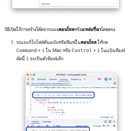
วิธีเปิดใช้การสร้างโค้ดจากแผง
คอนโซล
หรือ
แหล่งที่มา
โดยตรง
ขณะแก้ไขไฟล์ต้นฉบับหรือพิมพ์ใน
คอนโซล
ให้กด
Command
+
i
ใน Mac หรือ
Control
+
i
ในแป้นพิมพ์
ลัดนี้
i
จะเป็นตัวพิมพ์เล็ก