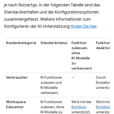
je nach Nutzertyp. In der folgenden Tabelle sind das
Standardverhalten und die Konfigurationsoptionen
zusammengefasst. Weitere Informationen zum
Konfigurieren der KI-Unterstützung
finden Sie hier
.
Kundenkategorie
Standardstatus
Funktion
Funktion
zulassen,
deaktivie
ohne
KI‑Modelle
zu
verbessern
Verbraucher
KI‑Funktionen
–
Durch
zulassen und
Einstellun
KI‑Modelle
unterstützt
verbessern.
Workspace
KI‑Funktionen
Wird mit der
Wird mit d
Education
zulassen, ohne
Richtlinie
Richtlinie
KI‑Modelle zu
unterstützt.
unterstützt