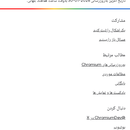
تاریخ آخرین به‌روزرسانی 2026-01-30 به‌وقت ساعت هماهنگ جهانی.
مشارکت
یک اشکال را ثبت کنید
مسائل باز را ببینید
مطالب مرتبط
به‌روزرسانی‌های Chromium
مطالعات موردی
بایگانی
پادکست ها و نمایش ها
دنبال کردن
@ChromiumDev در X
یوتیوب