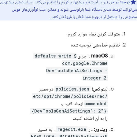
توجه:
مراحل زیر سیاست‌های پیشنهادی کروم را تنظیم می‌کنند. سیاست‌های پیشنهادی
می‌توانند توسط مدیر دستگاه شما بازنویسی شوند و ممکن است نوآوری‌های هوش
مصنوعی را، مستقل از ترجیح شما، فعال یا غیرفعال کنند.
متوقف کردن تمام موارد کروم
تنظیم خط‌مشی توصیه‌شده
macOS
: اجرای
$ defaults write
com.google.Chrome
DevToolsGenAiSettings -
integer 2
لینوکس:
policies.json
در مسیر
/etc/opt/chrome/policies/rec
ommended
ایجاد کنید و
{"DevToolsGenAiSettings": 2}
را به آن اضافه کنید.
ویندوز:
در
regedit.exe
، به مسیر
HKEY_LOCAL_MACHINE\Software\P