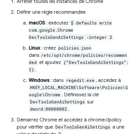
Arrêter toutes les instances de Chrome
Définir une règle recommandée
macOS
: exécutez
$ defaults write
com.google.Chrome
DevToolsGenAiSettings -integer 2
Linux
: créez
policies.json
dans
/etc/opt/chrome/policies/recommen
ded
et ajoutez
{"DevToolsGenAiSettings":
2}
.
Windows
: dans
regedit.exe
, accédez à
HKEY_LOCAL_MACHINE\Software\Policies\G
oogle\Chrome
. Définissez la clé
DevToolsGenAiSettings
sur
dword:00000002
.
Démarrez Chrome et accédez à chrome://policy
pour vérifier que
DevToolsGenAiSettings
a une