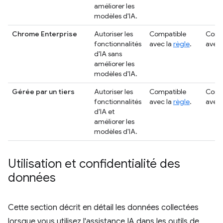
améliorer les
modèles d'IA.
Chrome Enterprise
Autoriser les
Compatible
Comp
fonctionnalités
avec la
règle
.
avec 
d'IA sans
améliorer les
modèles d'IA.
Gérée par un tiers
Autoriser les
Compatible
Comp
fonctionnalités
avec la
règle
.
avec 
d'IA et
améliorer les
modèles d'IA.
Utilisation et confidentialité des
données
Cette section décrit en détail les données collectées
lorsque vous utilisez l'assistance IA dans les outils de