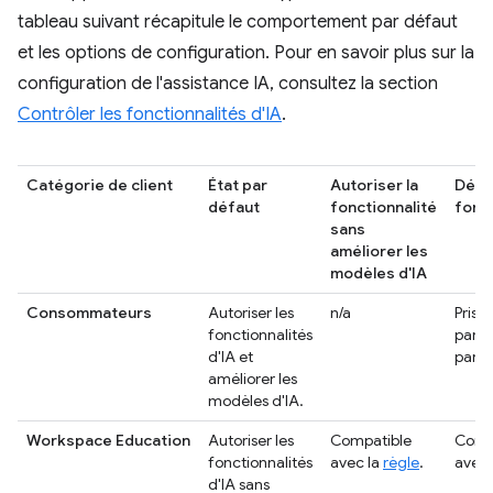
tableau suivant récapitule le comportement par défaut
et les options de configuration. Pour en savoir plus sur la
configuration de l'assistance IA, consultez la section
Contrôler les fonctionnalités d'IA
.
Catégorie de client
État par
Autoriser la
Désac
défaut
fonctionnalité
fonct
sans
améliorer les
modèles d'IA
Consommateurs
Autoriser les
n/a
Pris 
fonctionnalités
par l
d'IA et
para
améliorer les
modèles d'IA.
Workspace Education
Autoriser les
Compatible
Comp
fonctionnalités
avec la
règle
.
avec 
d'IA sans