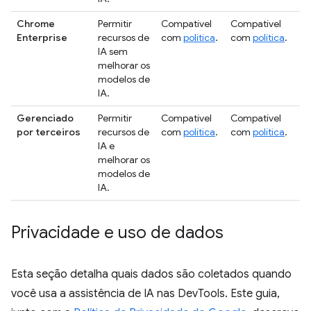
Chrome
Permitir
Compatível
Compatível
Enterprise
recursos de
com
política
.
com
política
.
IA sem
melhorar os
modelos de
IA.
Gerenciado
Permitir
Compatível
Compatível
por terceiros
recursos de
com
política
.
com
política
.
IA e
melhorar os
modelos de
IA.
Privacidade e uso de dados
Esta seção detalha quais dados são coletados quando
você usa a assistência de IA nas DevTools. Este guia,