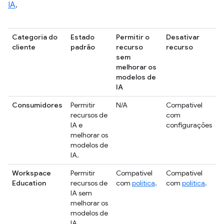
IA
.
Categoria do
Estado
Permitir o
Desativar
cliente
padrão
recurso
recurso
sem
melhorar os
modelos de
IA
Consumidores
Permitir
N/A
Compatível
recursos de
com
IA e
configurações
melhorar os
modelos de
IA.
Workspace
Permitir
Compatível
Compatível
Education
recursos de
com
política
.
com
política
.
IA sem
melhorar os
modelos de
IA.