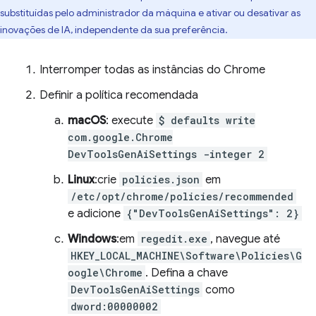
substituídas pelo administrador da máquina e ativar ou desativar as
inovações de IA, independente da sua preferência.
Interromper todas as instâncias do Chrome
Definir a política recomendada
macOS
: execute
$ defaults write
com.google.Chrome
DevToolsGenAiSettings -integer 2
Linux
:crie
policies.json
em
/etc/opt/chrome/policies/recommended
e adicione
{"DevToolsGenAiSettings": 2}
Windows
:em
regedit.exe
, navegue até
HKEY_LOCAL_MACHINE\Software\Policies\G
oogle\Chrome
. Defina a chave
DevToolsGenAiSettings
como
dword:00000002