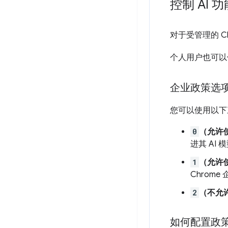
控制 AI 功
对于受管理的 C
个人用户也可以
企业政策选
您可以使用以下
0
（允许
进其 AI
1
（允许
Chrome
2
（不允
如何配置政