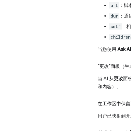
url
：脚
dur
：通
self
：相
children
当您使用
Ask AI
“更改”面板（
当 AI 从
更改
面
和内容）。
在工作区中保留
用户已映射到开