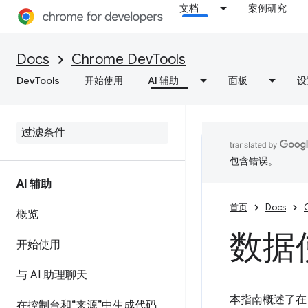
文档
案例研究
Docs
Chrome DevTools
DevTools
开始使用
AI 辅助
面板
设
包含错误。
AI 辅助
首页
Docs
概览
数据
开始使用
与 AI 助理聊天
本指南概述了在 
在控制台和“来源”中生成代码