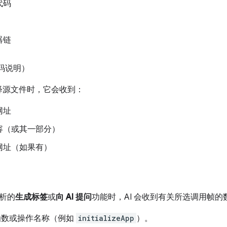
代码
器链
代码说明）
解释源文件时，它会收到：
网址
容（或其一部分）
网址（如果有）
析的
生成标签
或
向 AI 提问
功能时，AI 会收到有关所选调用帧的
函数或操作名称（例如
initializeApp
）。