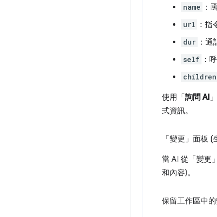
name
：函
url
：指
dur
：通
self
：呼
children
使用「
詢問 AI
式資訊。
「變更」面板 (
當 AI 從「變更
和內容)。
保留工作區中的