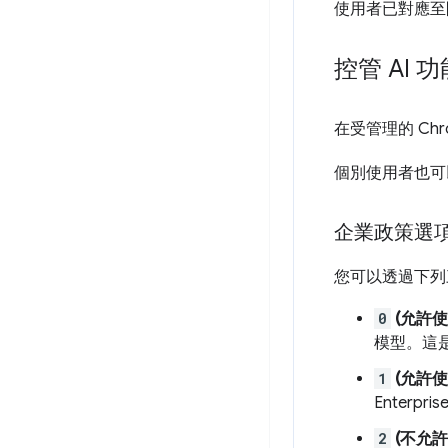
使用者已對應至
控管 AI 功
在受管理的 Ch
個別使用者也可
企業政策選
您可以透過下列
0
(允許
模型。這
1
(允許
Enterpr
2
(不允