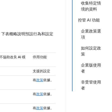
收集特定情
境的資料
控管 AI 功能
企業政策選
異。下表概略說明預設行為和設定
項
如何設定政
策
協助改良 AI 模
停用功能
企業版使用
支援的設定
者
有
政策
依據。
非受管使用
者
有
政策
依據。
有
政策
依據。