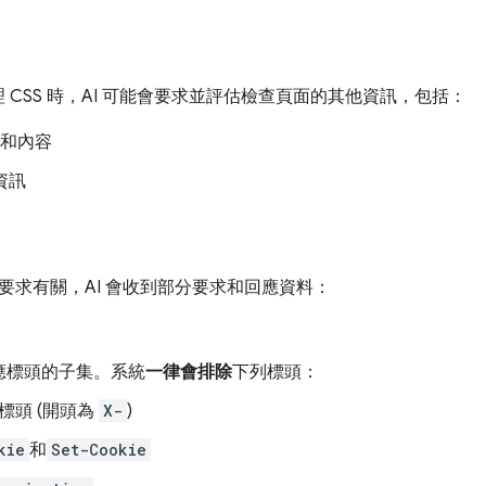
處理 CSS 時，AI 可能會要求並評估檢查頁面的其他資訊，包括：
和內容
資訊
要求有關，AI 會收到部分要求和回應資料：
應標頭的子集。系統
一律會排除
下列標頭：
標頭 (開頭為
X-
)
kie
和
Set-Cookie