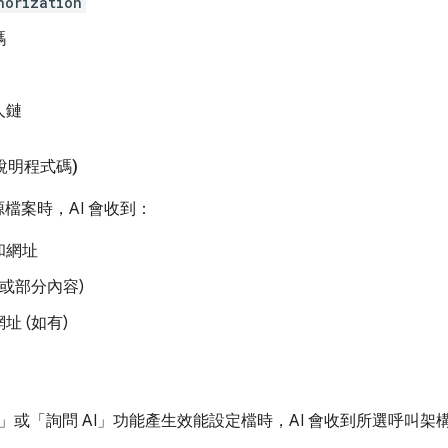
horization
碼
人鏈
說明程式碼)
源檔案時，AI 會收到：
和網址
(或部分內容)
址 (如有)
」
或「詢問 AI」
功能產生效能設定檔時，AI 會收到所選呼叫架