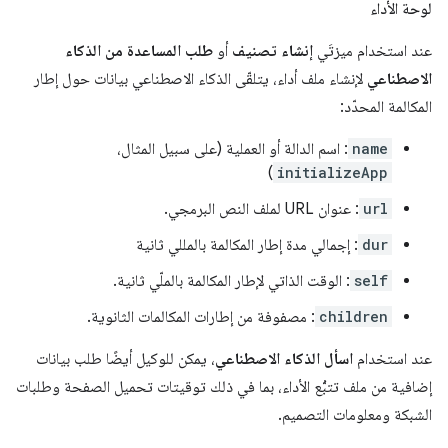
لوحة الأداء
عند استخدام ميزتَي
إنشاء تصنيف
أو
طلب المساعدة من الذكاء
الاصطناعي
لإنشاء ملف أداء، يتلقّى الذكاء الاصطناعي بيانات حول إطار
المكالمة المحدّد:
name
: اسم الدالة أو العملية (على سبيل المثال،
)
initializeApp
url
: عنوان URL لملف النص البرمجي.
dur
: إجمالي مدة إطار المكالمة بالمللي ثانية
self
: الوقت الذاتي لإطار المكالمة بالملّي ثانية.
children
: مصفوفة من إطارات المكالمات الثانوية.
عند استخدام
اسأل الذكاء الاصطناعي
، يمكن للوكيل أيضًا طلب بيانات
إضافية من ملف تتبُّع الأداء، بما في ذلك توقيتات تحميل الصفحة وطلبات
الشبكة ومعلومات التصميم.