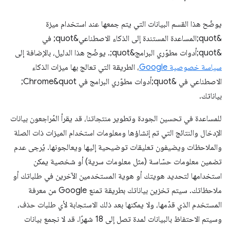
يوضّح هذا القسم البيانات التي يتم جمعها عند استخدام ميزة
&quot;المساعدة المستندة إلى الذكاء الاصطناعي&quot; في
&quot;أدوات مطوّري البرامج&quot;. يوضّح هذا الدليل، بالإضافة إلى
سياسة خصوصية Google
، الطريقة التي تعالج بها ميزات الذكاء
الاصطناعي في &quot;أدوات مطوّري البرامج في Chrome&quot;
بياناتك.
للمساعدة في تحسين الجودة وتطوير منتجاتنا، قد يقرأ المُراجعون بيانات
الإدخال والنتائج التي تم إنشاؤها ومعلومات استخدام الميزات ذات الصلة
والملاحظات ويضيفون تعليقات توضيحية إليها ويعالجونها. يُرجى عدم
تضمين معلومات حسّاسة (مثل معلومات سرية) أو شخصية يمكن
استخدامها لتحديد هويتك أو هوية المستخدمين الآخرين في طلباتك أو
ملاحظاتك. سيتم تخزين بياناتك بطريقة تمنع Google من معرفة
المستخدم الذي قدّمها، ولا يمكنها بعد ذلك الاستجابة لأي طلبات حذف،
وسيتم الاحتفاظ بالبيانات لمدة تصل إلى 18 شهرًا. قد لا نجمع بيانات