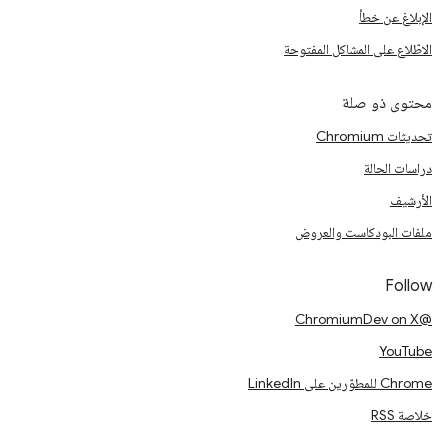
الإبلاغ عن خطأ
الاطّلاع على المشاكل المفتوحة
محتوى ذو صلة
تحديثات Chromium
دراسات الحالة
الأرشيف
ملفات البودكاست والعروض
Follow
@ChromiumDev on X
YouTube
Chrome للمطوّرين على LinkedIn
خلاصة RSS