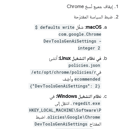
إيقاف جميع نُسخ Chrome
ضبط السياسة المقترَحة
macOS
: شغِّل
$ defaults write
com.google.Chrome
DevToolsGenAiSettings -
integer 2
في نظام التشغيل Linux:
أنشئ
policies.json
في
/etc/opt/chrome/policies/r
ecommended
وأضِف
{"DevToolsGenAiSettings": 2}
نظام التشغيل Windows:
في
regedit.exe
، انتقِل إلى
HKEY_LOCAL_MACHINE\Software\P
olicies\Google\Chrome
. اضبط
المفتاح
DevToolsGenAiSettings