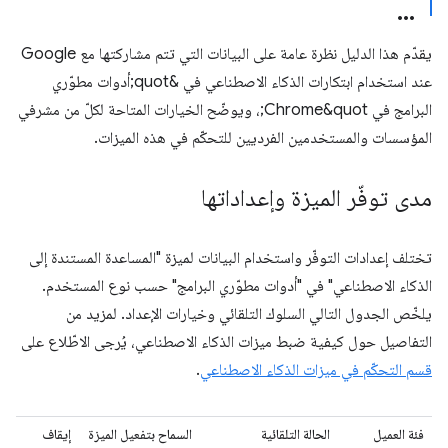
يقدّم هذا الدليل نظرة عامة على البيانات التي تتم مشاركتها مع Google
عند استخدام ابتكارات الذكاء الاصطناعي في &quot;أدوات مطوّري
البرامج في Chrome&quot;، ويوضّح الخيارات المتاحة لكلّ من مشرفي
المؤسسات والمستخدمين الفرديين للتحكّم في هذه الميزات.
مدى توفّر الميزة وإعداداتها
تختلف إعدادات التوفّر واستخدام البيانات لميزة "المساعدة المستندة إلى
الذكاء الاصطناعي" في "أدوات مطوّري البرامج" حسب نوع المستخدم.
يلخّص الجدول التالي السلوك التلقائي وخيارات الإعداد. لمزيد من
التفاصيل حول كيفية ضبط ميزات الذكاء الاصطناعي، يُرجى الاطّلاع على
قسم التحكّم في ميزات الذكاء الاصطناعي
.
فئة العميل
الحالة التلقائية
السماح بتفعيل الميزة
إيقاف