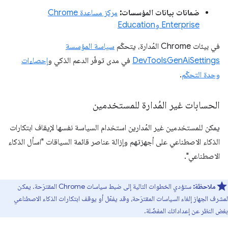
ضمانات بيانات المؤسسات:
مركز مساعدة Chrome
Enterprise وEducation
في بيئات Chrome المُدارة، يتحكّم
سياسة المؤسسة
DevToolsGenAiSettings
في مدى توفّر الدعم الذكي و
إحصاءات
وحدة التحكّم
.
الحسابات غير المُدارة للمستخدمين
يمكن للمستخدمين غير المُدارين استخدام السياسة نفسها لإيقاف ابتكارات
الذكاء الاصطناعي على أجهزتهم وإزالة عناصر قائمة السياقات "اسأل الذكاء
الاصطناعي".
ملاحظة:
ستؤدي الخطوات التالية إلى ضبط سياسات Chrome المقترَحة. يمكن
لمشرف الجهاز إلغاء السياسات المقترَحة، وقد يفعّل أو يوقف ابتكارات الذكاء الاصطناعي
بغض النظر عن إعداداتك المفضّلة.