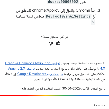
على
dword:00000002
ابدأ Chrome وانتقِل إلى chrome://policy للتحقّق من
أنّ
DevToolsGenAiSettings
يتضمّن قيمة سياسة
.
2
هل كان المحتوى مفيدًا؟
إنّ محتوى هذه الصفحة مرخّص بموجب
ترخيص Creative Commons Attribution
4.0‏
ما لم يُنصّ على خلاف ذلك، ونماذج الرموز مرخّصة بموجب
ترخيص Apache 2.0‏
.
للاطّلاع على التفاصيل، يُرجى مراجعة
سياسات موقع Google Developers‏
. إنّ Java
هي علامة تجارية مسجَّلة لشركة Oracle و/أو شركائها التابعين.
تاريخ التعديل الأخير: 2026-01-30 (حسب التوقيت العالمي المتفَّق عليه)
مساهمة