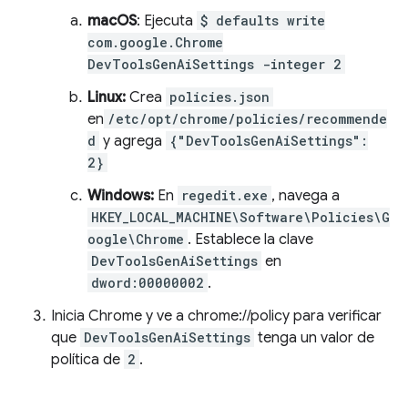
macOS
: Ejecuta
$ defaults write
com.google.Chrome
DevToolsGenAiSettings -integer 2
Linux:
Crea
policies.json
en
/etc/opt/chrome/policies/recommende
d
y agrega
{"DevToolsGenAiSettings":
2}
Windows:
En
regedit.exe
, navega a
HKEY_LOCAL_MACHINE\Software\Policies\G
oogle\Chrome
. Establece la clave
DevToolsGenAiSettings
en
dword:00000002
.
Inicia Chrome y ve a chrome://policy para verificar
que
DevToolsGenAiSettings
tenga un valor de
política de
2
.