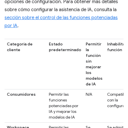
opciones de configuración. Para obtener más detalles
sobre cómo configurar la asistencia de IA, consulta la
sección sobre el control de las funciones potenciadas
por IA
.
Categoría de
Estado
Permitir
Inhabilitar
cliente
predeterminado
la
función
función
sin
mejorar
los
modelos
de IA
Consumidores
Permitir las
N/A
Compatibl
funciones
con la
potenciadas por
configurac
IA y mejorar los
modelos de IA
Workspace
Permitir las
Se
Se admite