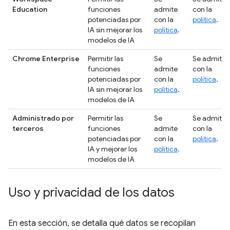
Education
funciones
admite
con la
potenciadas por
con la
política
.
IA sin mejorar los
política
.
modelos de IA
Chrome Enterprise
Permitir las
Se
Se admite
funciones
admite
con la
potenciadas por
con la
política
.
IA sin mejorar los
política
.
modelos de IA
Administrado por
Permitir las
Se
Se admite
terceros
funciones
admite
con la
potenciadas por
con la
política
.
IA y mejorar los
política
.
modelos de IA
Uso y privacidad de los datos
En esta sección, se detalla qué datos se recopilan