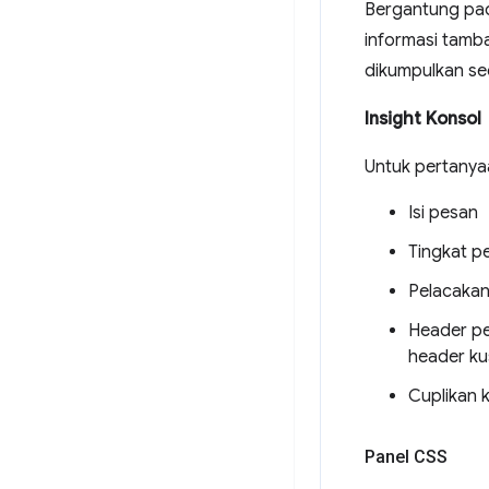
Bergantung pad
informasi tamba
dikumpulkan sec
Insight Konsol
Untuk pertanya
Isi pesan
Tingkat p
Pelacakan
Header per
header kus
Cuplikan 
Panel CSS