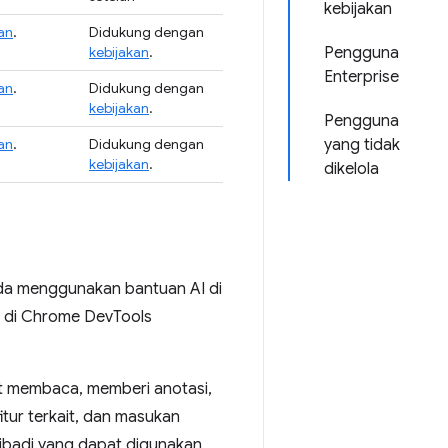
kebijakan
an
.
Didukung dengan
kebijakan
.
Pengguna
Enterprise
an
.
Didukung dengan
kebijakan
.
Pengguna
an
.
Didukung dengan
yang tidak
kebijakan
.
dikelola
nda menggunakan bantuan AI di
I di Chrome DevTools
t membaca, memberi anotasi,
itur terkait, dan masukan
pribadi yang dapat digunakan