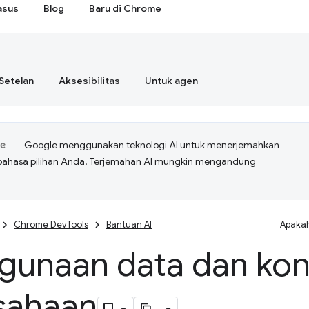
asus
Blog
Baru di Chrome
Setelan
Aksesibilitas
Untuk agen
Google menggunakan teknologi AI untuk menerjemahkan
bahasa pilihan Anda. Terjemahan AI mungkin mengandung
Chrome DevTools
Bantuan AI
Apakah
gunaan data dan kon
sahaan