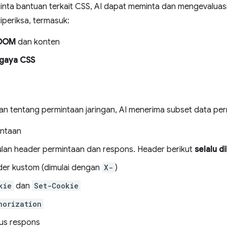
nta bantuan terkait CSS, AI dapat meminta dan mengevaluasi
iperiksa, termasuk:
 DOM
dan konten
gaya CSS
an tentang permintaan jaringan, AI menerima subset data pe
intaan
an header permintaan dan respons. Header berikut
selalu d
er kustom (dimulai dengan
X-
)
kie
dan
Set-Cookie
horization
us respons