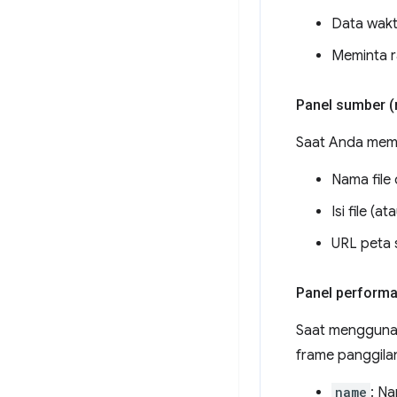
Data wak
Meminta ra
Panel sumber (
Saat Anda memin
Nama file
Isi file (
URL peta s
Panel perform
Saat menggunak
frame panggilan
name
: Na