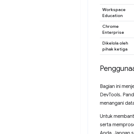
Workspace
Education
Chrome
Enterprise
Dikelola oleh
pihak ketiga
Penggunaa
Bagian ini men
DevTools. Pand
menangani dat
Untuk membantu
serta memproses
Anda. Jangan se