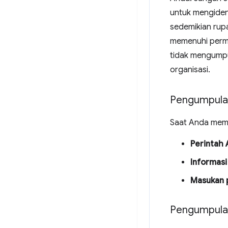
untuk mengiden
sedemikian rup
memenuhi permi
tidak mengumpu
organisasi.
Pengumpula
Saat Anda memi
Perintah 
Informasi
Masukan 
Pengumpulan