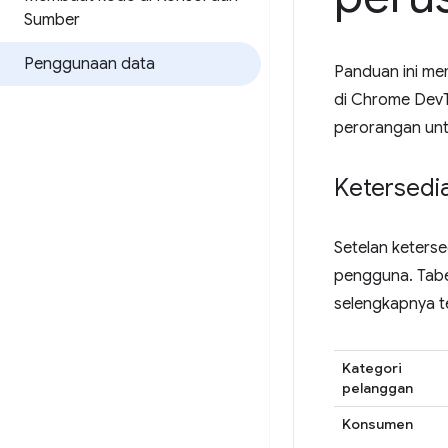
Sumber
Penggunaan data
Panduan ini me
di Chrome DevT
perorangan untu
Ketersedia
Setelan keters
pengguna. Tabel
selengkapnya t
Kategori
pelanggan
Konsumen