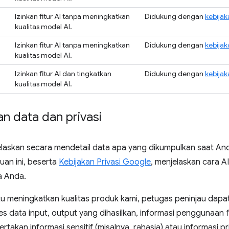
Izinkan fitur AI tanpa meningkatkan
Didukung dengan
kebijak
kualitas model AI.
Izinkan fitur AI tanpa meningkatkan
Didukung dengan
kebijak
kualitas model AI.
Izinkan fitur AI dan tingkatkan
Didukung dengan
kebijak
kualitas model AI.
n data dan privasi
jelaskan secara mendetail data apa yang dikumpulkan saat A
uan ini, beserta
Kebijakan Privasi Google
, menjelaskan cara A
a Anda.
 meningkatkan kualitas produk kami, petugas peninjau dapa
 data input, output yang dihasilkan, informasi penggunaan f
rtakan informasi sensitif (misalnya, rahasia) atau informasi 