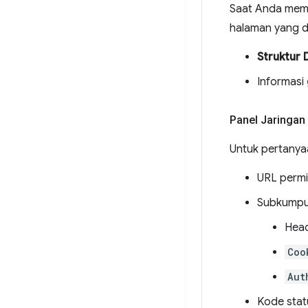
Saat Anda memi
halaman yang d
Struktur
Informasi
Panel Jaringan
Untuk pertanya
URL perm
Subkumpul
Head
Coo
Aut
Kode stat