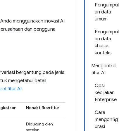
Pengumpul
an data
umum
 Anda menggunakan inovasi AI
r perusahaan dan pengguna
Pengumpul
an data
khusus
konteks
Mengontrol
variasi bergantung pada jenis
fitur AI
ntuk mengetahui detail
Opsi
ol fitur AI
.
kebijakan
Enterprise
ingkatkan
Nonaktifkan fitur
Cara
mengonfig
Didukung oleh
urasi
setelan