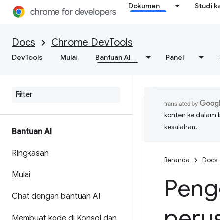
Dokumen
Studi k
Docs
Chrome DevTools
DevTools
Mulai
Bantuan AI
Panel
konten ke dalam 
kesalahan.
Bantuan AI
Ringkasan
Beranda
Docs
Mulai
Peng
Chat dengan bantuan AI
peru
Membuat kode di Konsol dan