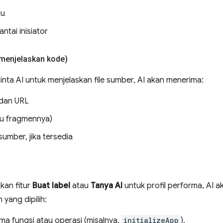
tu
ntai inisiator
menjelaskan kode)
ta AI untuk menjelaskan file sumber, AI akan menerima:
 dan URL
atau fragmennya)
umber, jika tersedia
a
an fitur
Buat label
atau
Tanya AI
untuk profil performa, AI 
 yang dipilih:
ma fungsi atau operasi (misalnya,
initializeApp
).