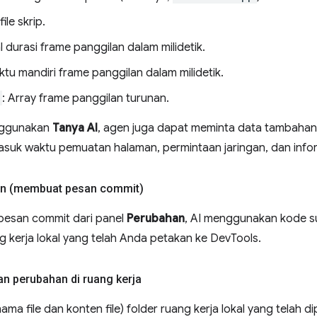
file skrip.
al durasi frame panggilan dalam milidetik.
ktu mandiri frame panggilan dalam milidetik.
: Array frame panggilan turunan.
nggunakan
Tanya AI
, agen juga dapat meminta data tambahan d
asuk waktu pemuatan halaman, permintaan jaringan, dan info
an (membuat pesan commit)
esan commit dari panel
Perubahan
, AI menggunakan kode su
ng kerja lokal yang telah Anda petakan ke DevTools.
 perubahan di ruang kerja
ma file dan konten file) folder ruang kerja lokal yang telah 