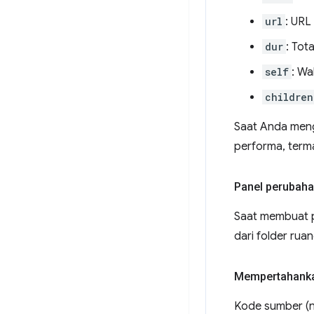
url
: URL 
dur
: Tot
self
: Wa
children
Saat Anda me
performa, term
Panel perubah
Saat membuat p
dari folder rua
Mempertahankan
Kode sumber (na