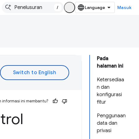
/
Masuk
Pada
halaman ini
Ketersediaa
n dan
konfigurasi
 informasi ini membantu?
fitur
trol
Penggunaan
data dan
privasi