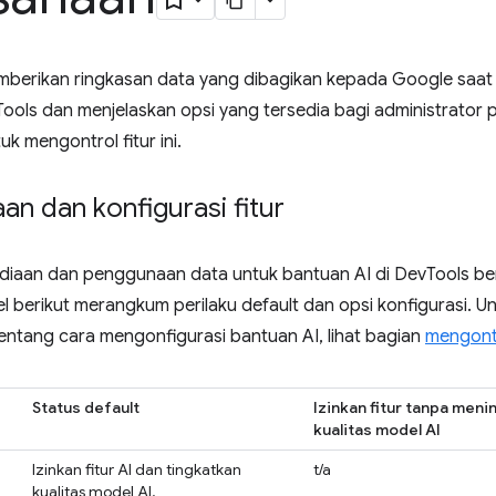
mberikan ringkasan data yang dibagikan kepada Google saat
ools dan menjelaskan opsi yang tersedia bagi administrato
k mengontrol fitur ini.
an dan konfigurasi fitur
ediaan dan penggunaan data untuk bantuan AI di DevTools ber
 berikut merangkum perilaku default dan opsi konfigurasi. U
entang cara mengonfigurasi bantuan AI, lihat bagian
mengontr
Status default
Izinkan fitur tanpa men
kualitas model AI
Izinkan fitur AI dan tingkatkan
t/a
kualitas model AI.