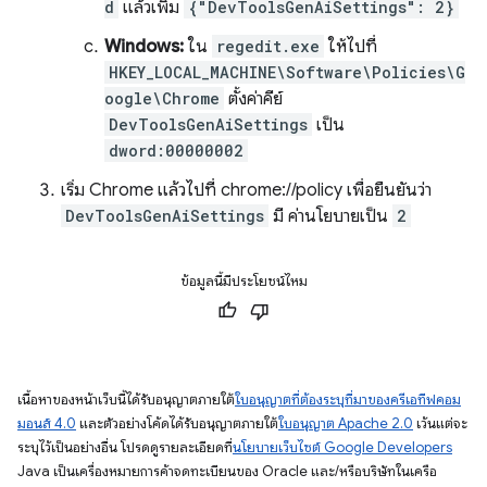
d
แล้วเพิ่ม
{"DevToolsGenAiSettings": 2}
Windows:
ใน
regedit.exe
ให้ไปที่
HKEY_LOCAL_MACHINE\Software\Policies\G
oogle\Chrome
ตั้งค่าคีย์
DevToolsGenAiSettings
เป็น
dword:00000002
เริ่ม Chrome แล้วไปที่ chrome://policy เพื่อยืนยันว่า
DevToolsGenAiSettings
มี ค่านโยบายเป็น
2
ข้อมูลนี้มีประโยชน์ไหม
เนื้อหาของหน้าเว็บนี้ได้รับอนุญาตภายใต้
ใบอนุญาตที่ต้องระบุที่มาของครีเอทีฟคอม
มอนส์ 4.0
และตัวอย่างโค้ดได้รับอนุญาตภายใต้
ใบอนุญาต Apache 2.0
เว้นแต่จะ
ระบุไว้เป็นอย่างอื่น โปรดดูรายละเอียดที่
นโยบายเว็บไซต์ Google Developers
Java เป็นเครื่องหมายการค้าจดทะเบียนของ Oracle และ/หรือบริษัทในเครือ