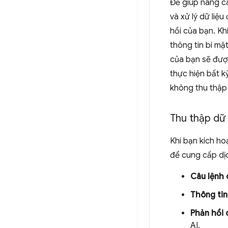
Để giúp nâng ca
và xử lý dữ liệ
hồi của bạn. Kh
thông tin bí mậ
của bạn sẽ được
thực hiện bất k
không thu thập 
Thu thập dữ 
Khi bạn kích ho
để cung cấp dịc
Câu lệnh 
Thông tin
Phản hồi 
AI.