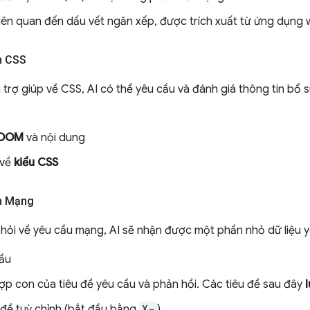
iên quan đến dấu vết ngăn xếp, được trích xuất từ ứng dụng
n CSS
 trợ giúp về CSS, AI có thể yêu cầu và đánh giá thông tin bổ 
 DOM
và nội dung
 về
kiểu CSS
ển Mạng
 hỏi về yêu cầu mạng, AI sẽ nhận được một phần nhỏ dữ liệu y
ầu
ợp con của tiêu đề yêu cầu và phản hồi. Các tiêu đề sau đây
l
 đề tuỳ chỉnh (bắt đầu bằng
X-
)