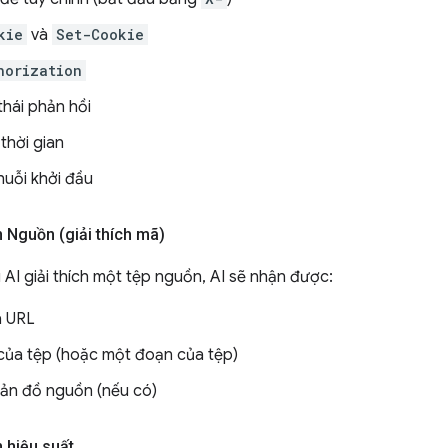
kie
và
Set-Cookie
horization
thái phản hồi
 thời gian
huỗi khởi đầu
 Nguồn (giải thích mã)
 AI giải thích một tệp nguồn, AI sẽ nhận được:
à URL
của tệp (hoặc một đoạn của tệp)
ản đồ nguồn (nếu có)
 hiệu suất