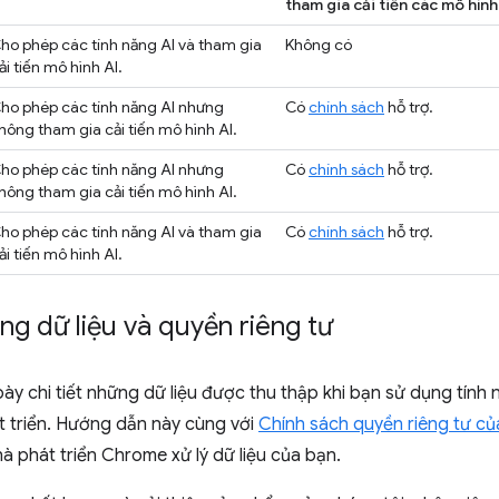
tham gia cải tiến các mô hình
ho phép các tính năng AI và tham gia
Không có
ải tiến mô hình AI.
ho phép các tính năng AI nhưng
Có
chính sách
hỗ trợ.
hông tham gia cải tiến mô hình AI.
ho phép các tính năng AI nhưng
Có
chính sách
hỗ trợ.
hông tham gia cải tiến mô hình AI.
ho phép các tính năng AI và tham gia
Có
chính sách
hỗ trợ.
ải tiến mô hình AI.
g dữ liệu và quyền riêng tư
bày chi tiết những dữ liệu được thu thập khi bạn sử dụng tính
t triển. Hướng dẫn này cùng với
Chính sách quyền riêng tư c
 phát triển Chrome xử lý dữ liệu của bạn.