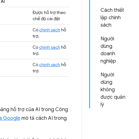
 AI
Cách thiết
Được hỗ trợ theo
lập chính
chế độ cài đặt
sách
Có
chính sách
hỗ
trợ.
Người
dùng
Có
chính sách
hỗ
trợ.
doanh
nghiệp
Có
chính sách
hỗ
trợ.
Người
dùng
không
được quản
lý
 năng hỗ trợ của AI trong Công
ủa Google
mô tả cách AI trong