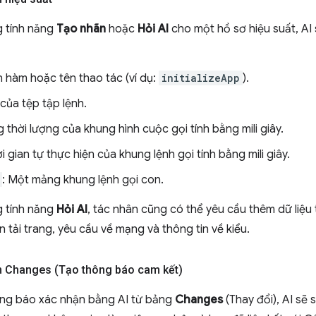
g tính năng
Tạo nhãn
hoặc
Hỏi AI
cho một hồ sơ hiệu suất, AI
n hàm hoặc tên thao tác (ví dụ:
initializeApp
).
 của tệp tập lệnh.
g thời lượng của khung hình cuộc gọi tính bằng mili giây.
ời gian tự thực hiện của khung lệnh gọi tính bằng mili giây.
: Một mảng khung lệnh gọi con.
g tính năng
Hỏi AI
, tác nhân cũng có thể yêu cầu thêm dữ liệu 
n tải trang, yêu cầu về mạng và thông tin về kiểu.
n Changes (Tạo thông báo cam kết)
ông báo xác nhận bằng AI từ bảng
Changes
(Thay đổi), AI sẽ