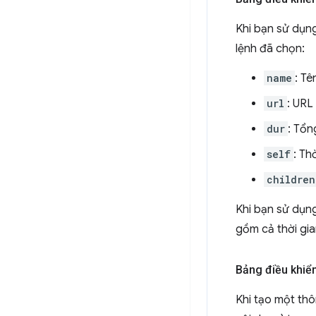
Khi bạn sử dụn
lệnh đã chọn:
name
: Tê
url
: URL
dur
: Tổn
self
: Th
children
Khi bạn sử dụn
gồm cả thời gia
Bảng điều khiể
Khi tạo một th