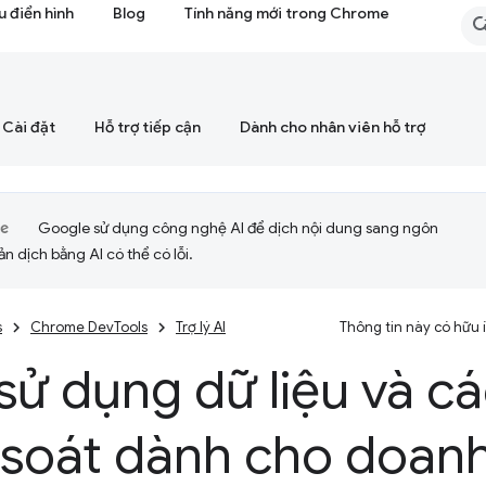
 điển hình
Blog
Tính năng mới trong Chrome
Cài đặt
Hỗ trợ tiếp cận
Dành cho nhân viên hỗ trợ
Google sử dụng công nghệ AI để dịch nội dung sang ngôn
ản dịch bằng AI có thể có lỗi.
s
Chrome DevTools
Trợ lý AI
Thông tin này có hữu
ử dụng dữ liệu và c
 soát dành cho doan