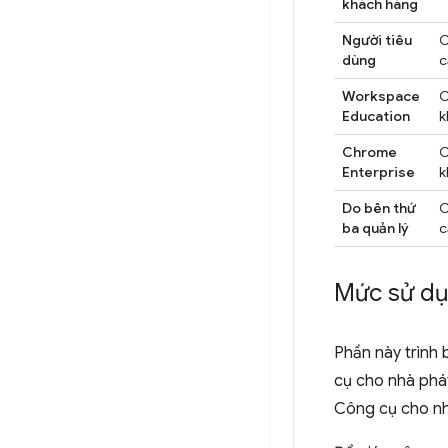
khách hàng
Người tiêu
C
dùng
c
Workspace
C
Education
k
Chrome
C
Enterprise
k
Do bên thứ
C
ba quản lý
c
Mức sử dụn
Phần này trình 
cụ cho nhà phá
Công cụ cho nhà