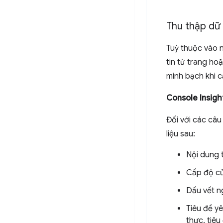
Thu thập dữ 
Tuỳ thuộc vào n
tin từ trang ho
minh bạch khi c
Console Insigh
Đối với các câu
liệu sau:
Nội dung 
Cấp độ củ
Dấu vết ng
Tiêu đề y
thực, tiêu