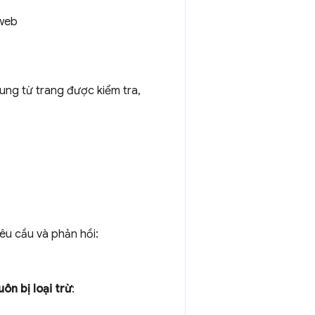
 web
sung từ trang được kiểm tra,
êu cầu và phản hồi:
uôn bị loại trừ
: