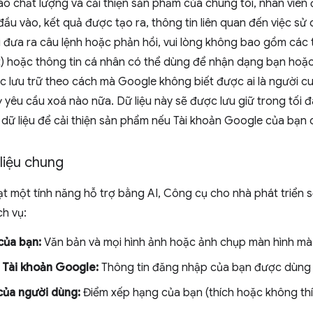
o chất lượng và cải thiện sản phẩm của chúng tôi, nhân viên 
u đầu vào, kết quả được tạo ra, thông tin liên quan đến việc sử
i đưa ra câu lệnh hoặc phản hồi, vui lòng không bao gồm các t
t) hoặc thông tin cá nhân có thể dùng để nhận dạng bạn hoặc
 lưu trữ theo cách mà Google không biết được ai là người cu
ỳ yêu cầu xoá nào nữa. Dữ liệu này sẽ được lưu giữ trong tối 
dữ liệu để cải thiện sản phẩm nếu Tài khoản Google của bạn 
liệu chung
ạt một tính năng hỗ trợ bằng AI, Công cụ cho nhà phát triển s
h vụ:
của bạn:
Văn bản và mọi hình ảnh hoặc ảnh chụp màn hình mà
 Tài khoản Google:
Thông tin đăng nhập của bạn được dùng 
của người dùng:
Điểm xếp hạng của bạn (thích hoặc không thích