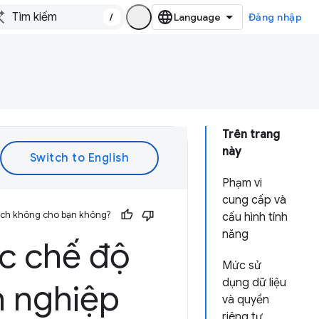
/
Đăng nhập
Trên trang
này
Phạm vi
cung cấp và
 ích không cho bạn không?
cấu hình tính
năng
ác chế độ
Mức sử
dụng dữ liệu
h nghiệp
và quyền
riêng tư