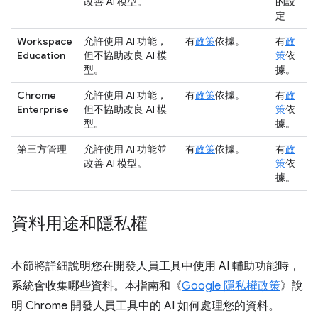
改善 AI 模型。
的設
定
Workspace
允許使用 AI 功能，
有
政策
依據。
有
政
Education
但不協助改良 AI 模
策
依
型。
據。
Chrome
允許使用 AI 功能，
有
政策
依據。
有
政
Enterprise
但不協助改良 AI 模
策
依
型。
據。
第三方管理
允許使用 AI 功能並
有
政策
依據。
有
政
改善 AI 模型。
策
依
據。
資料用途和隱私權
本節將詳細說明您在開發人員工具中使用 AI 輔助功能時，
系統會收集哪些資料。本指南和《
Google 隱私權政策
》說
明 Chrome 開發人員工具中的 AI 如何處理您的資料。