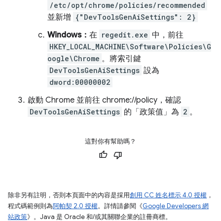
/etc/opt/chrome/policies/recommended
並新增
{"DevToolsGenAiSettings": 2}
Windows：
在
regedit.exe
中，前往
HKEY_LOCAL_MACHINE\Software\Policies\G
oogle\Chrome
。將索引鍵
DevToolsGenAiSettings
設為
dword:00000002
啟動 Chrome 並前往 chrome://policy，確認
DevToolsGenAiSettings
的「政策值」為
2
。
這對你有幫助嗎？
除非另有註明，否則本頁面中的內容是採用
創用 CC 姓名標示 4.0 授權
，
程式碼範例則為
阿帕契 2.0 授權
。詳情請參閱《
Google Developers 網
站政策
》。Java 是 Oracle 和/或其關聯企業的註冊商標。