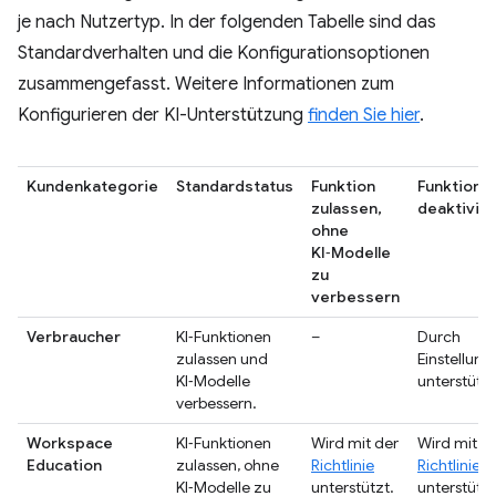
je nach Nutzertyp. In der folgenden Tabelle sind das
Standardverhalten und die Konfigurationsoptionen
zusammengefasst. Weitere Informationen zum
Konfigurieren der KI-Unterstützung
finden Sie hier
.
Kundenkategorie
Standardstatus
Funktion
Funktion
zulassen,
deaktivie
ohne
KI‑Modelle
zu
verbessern
Verbraucher
KI‑Funktionen
–
Durch
zulassen und
Einstellun
KI‑Modelle
unterstützt
verbessern.
Workspace
KI‑Funktionen
Wird mit der
Wird mit d
Education
zulassen, ohne
Richtlinie
Richtlinie
KI‑Modelle zu
unterstützt.
unterstützt