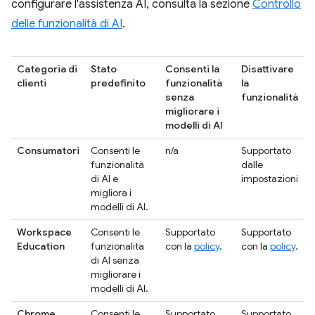
configurare l'assistenza AI, consulta la sezione
Controllo
delle funzionalità di AI
.
Categoria di
Stato
Consenti la
Disattivare
clienti
predefinito
funzionalità
la
senza
funzionalità
migliorare i
modelli di AI
Consumatori
Consenti le
n/a
Supportato
funzionalità
dalle
di AI e
impostazioni
migliora i
modelli di AI.
Workspace
Consenti le
Supportato
Supportato
Education
funzionalità
con la
policy
.
con la
policy
.
di AI senza
migliorare i
modelli di AI.
Chrome
Consenti le
Supportato
Supportato