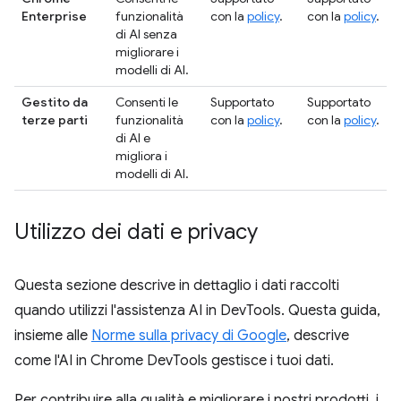
Enterprise
funzionalità
con la
policy
.
con la
policy
.
di AI senza
migliorare i
modelli di AI.
Gestito da
Consenti le
Supportato
Supportato
terze parti
funzionalità
con la
policy
.
con la
policy
.
di AI e
migliora i
modelli di AI.
Utilizzo dei dati e privacy
Questa sezione descrive in dettaglio i dati raccolti
quando utilizzi l'assistenza AI in DevTools. Questa guida,
insieme alle
Norme sulla privacy di Google
, descrive
come l'AI in Chrome DevTools gestisce i tuoi dati.
Per contribuire alla qualità e migliorare i nostri prodotti, i