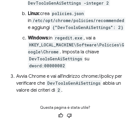
DevToolsGenAiSettings -integer 2
Linux
:crea
policies.json
in
/etc/opt/chrome/policies/recommended
e aggiungi
{"DevToolsGenAiSettings": 2}
Windows
:in
regedit.exe
, vai a
HKEY_LOCAL_MACHINE\Software\Policies\G
oogle\Chrome
. Imposta la chiave
DevToolsGenAiSettings
su
dword:00000002
Avvia Chrome e vai all'indirizzo chrome://policy per
verificare che
DevToolsGenAiSettings
abbia un
valore dei criteri di
2
.
Questa pagina è stata utile?