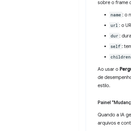
sobre o frame 
name
: o
url
: o U
dur
: dur
self
: te
children
Ao usar o
Pergu
de desempenho,
estilo.
Painel "Mudan
Quando a IA g
arquivos e con