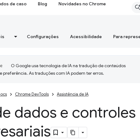
udos de caso
Blog
Novidades no Chrome
is
Configurações
Acessibilidade
Para repres
O Google usa tecnologia de IA na tradução de conteúdos
e preferência. As traduções com IA podem ter erros.
ocs
Chrome DevTools
Assistência de IA
de dados e controles
esariais