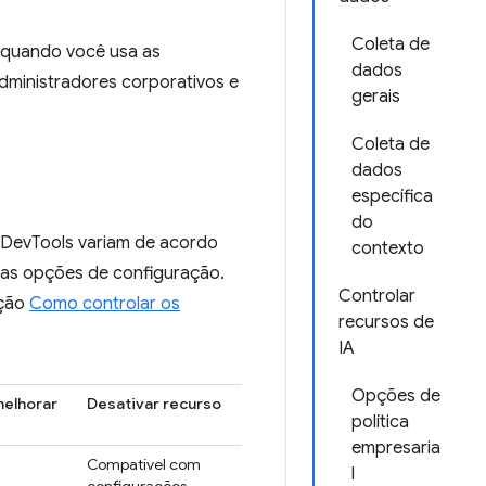
Coleta de
 quando você usa as
dados
dministradores corporativos e
gerais
Coleta de
dados
específica
do
o DevTools variam de acordo
contexto
 as opções de configuração.
Controlar
eção
Como controlar os
recursos de
IA
Opções de
melhorar
Desativar recurso
política
empresaria
Compatível com
l