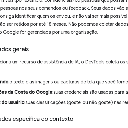
síveis (por exemplo, confidenciais) ou pessoais que possam 
s pessoas nos seus comandos ou feedback. Seus dados vão
nsiga identificar quem os enviou, e não vai ser mais possível
 vão ser retidos por até 18 meses. Não podemos coletar dado
o Google for gerenciada por uma organização.
ados gerais
iona um recurso de assistência de IA, o DevTools coleta os 
ando
:o texto e as imagens ou capturas de tela que você forne
ões da Conta do Google
:suas credenciais são usadas para 
 do usuário
:suas classificações (gostei ou não gostei) nas re
ados específica do contexto