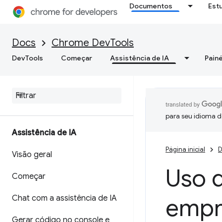
Documentos
Est
Docs
Chrome DevTools
DevTools
Começar
Assistência de IA
Painé
para seu idioma d
Assistência de IA
Página inicial
D
Visão geral
Uso 
Começar
Chat com a assistência de IA
empr
Gerar código no console e