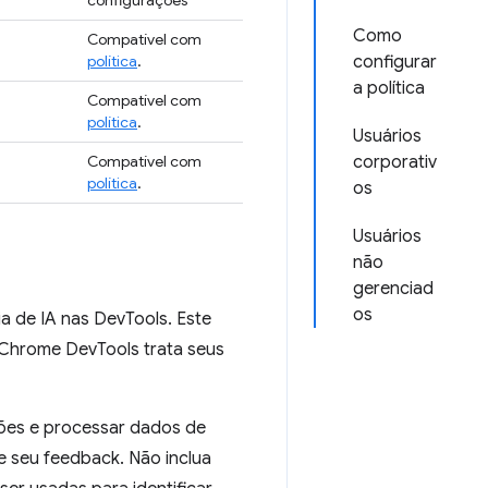
configurações
Como
Compatível com
política
.
configurar
a política
Compatível com
política
.
Usuários
Compatível com
corporativ
política
.
os
Usuários
não
gerenciad
os
a de IA nas DevTools. Este
 Chrome DevTools trata seus
ções e processar dados de
e seu feedback. Não inclua