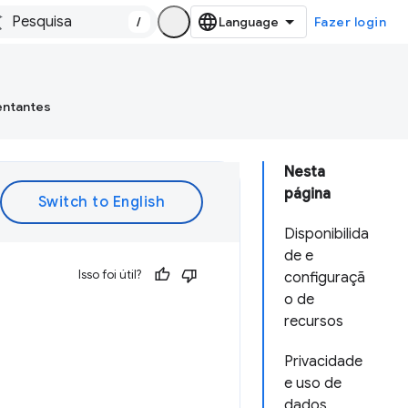
/
Fazer login
entantes
Nesta
página
Disponibilida
de e
Isso foi útil?
configuraçã
o de
recursos
Privacidade
e uso de
dados