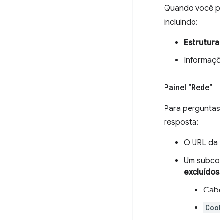
Quando você pe
incluindo:
Estrutur
Informaç
Painel "Rede"
Para perguntas 
resposta:
O URL da 
Um subcon
excluídos
Cab
Coo