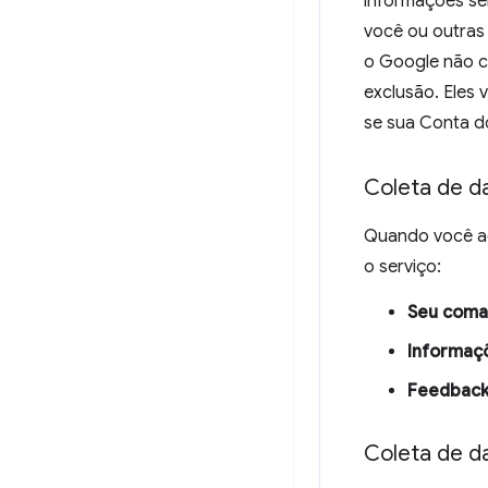
informações sen
você ou outra
o Google não co
exclusão. Eles
se sua Conta d
Coleta de d
Quando você ac
o serviço:
Seu com
Informaç
Feedback
Coleta de d