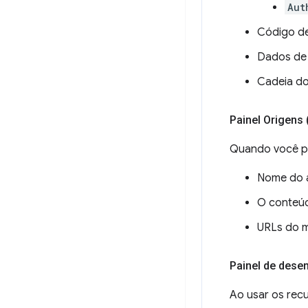
Aut
Código de
Dados de
Cadeia do 
Painel Origens 
Quando você pe
Nome do a
O conteúd
URLs do m
Painel de des
Ao usar os rec