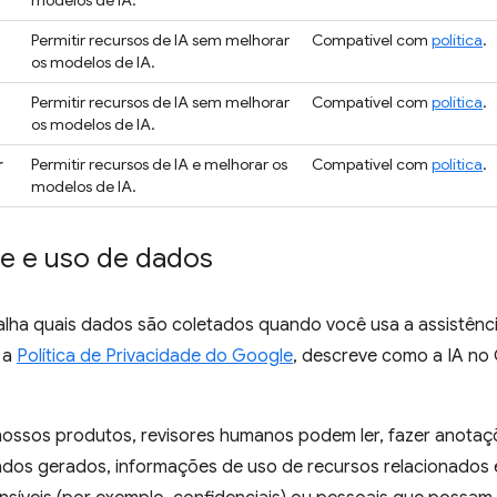
modelos de IA.
Permitir recursos de IA sem melhorar
Compatível com
política
.
os modelos de IA.
Permitir recursos de IA sem melhorar
Compatível com
política
.
os modelos de IA.
r
Permitir recursos de IA e melhorar os
Compatível com
política
.
modelos de IA.
de e uso de dados
alha quais dados são coletados quando você usa a assistênci
 a
Política de Privacidade do Google
, descreve como a IA no
nossos produtos, revisores humanos podem ler, fazer anota
tados gerados, informações de uso de recursos relacionados 