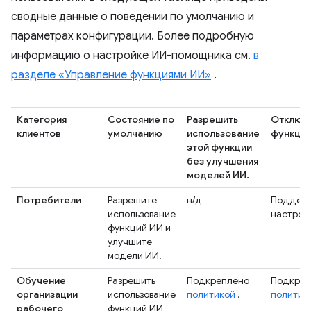
сводные данные о поведении по умолчанию и
параметрах конфигурации. Более подробную
информацию о настройке ИИ-помощника см.
в
разделе «Управление функциями ИИ»
.
Категория
Состояние по
Разрешить
Отключ
клиентов
умолчанию
использование
функци
этой функции
без улучшения
моделей ИИ.
Потребители
Разрешите
н/д
Поддерж
использование
настрой
функций ИИ и
улучшите
модели ИИ.
Обучение
Разрешить
Подкреплено
Подкреп
организации
использование
политикой
.
политик
рабочего
функций ИИ