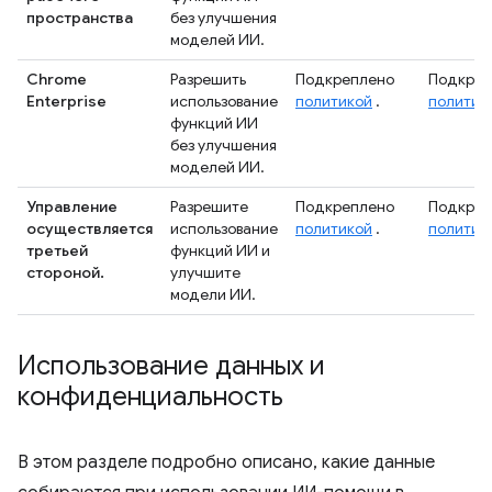
пространства
без улучшения
моделей ИИ.
Chrome
Разрешить
Подкреплено
Подкреп
Enterprise
использование
политикой
.
политик
функций ИИ
без улучшения
моделей ИИ.
Управление
Разрешите
Подкреплено
Подкреп
осуществляется
использование
политикой
.
политик
третьей
функций ИИ и
стороной.
улучшите
модели ИИ.
Использование данных и
конфиденциальность
В этом разделе подробно описано, какие данные