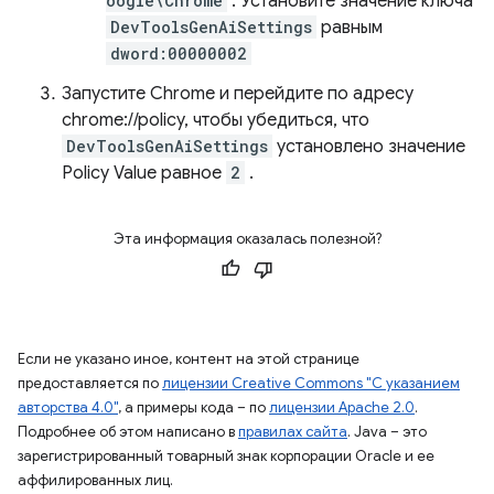
oogle\Chrome
. Установите значение ключа
DevToolsGenAiSettings
равным
dword:00000002
Запустите Chrome и перейдите по адресу
chrome://policy, чтобы убедиться, что
DevToolsGenAiSettings
установлено значение
Policy Value равное
2
.
Эта информация оказалась полезной?
Если не указано иное, контент на этой странице
предоставляется по
лицензии Creative Commons "С указанием
авторства 4.0"
, а примеры кода – по
лицензии Apache 2.0
.
Подробнее об этом написано в
правилах сайта
. Java – это
зарегистрированный товарный знак корпорации Oracle и ее
аффилированных лиц.