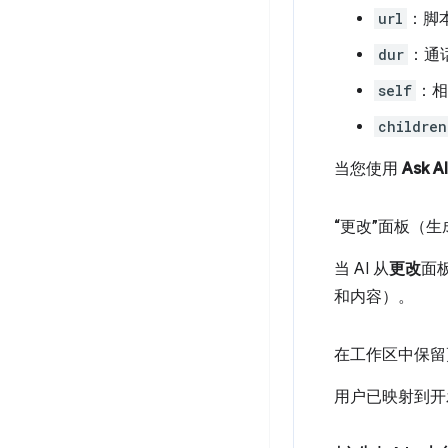
url
：脚
dur
：通
self
：相
children
当您使用
Ask AI
“更改”面板（
当 AI 从
更改
面
和内容）。
在工作区中保留
用户已映射到开