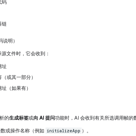
代码
器链
代码说明）
解释源文件时，它会收到：
网址
容（或其一部分）
网址（如果有）
析的
生成标签
或
向 AI 提问
功能时，AI 会收到有关所选调用帧的
函数或操作名称（例如
initializeApp
）。