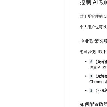
控制 AI 功
对于受管理的 C
个人用户也可以
企业政策选
您可以使用以下
0
（允许
进其 AI
1
（允许
Chrome
2
（不允
如何配置政