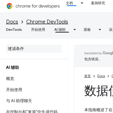
文档
案例研究
Docs
Chrome DevTools
DevTools
开始使用
AI 辅助
面板
设
包含错误。
AI 辅助
首页
Docs
概览
数据
开始使用
与 AI 助理聊天
本指南概述了在 
在控制台和“来源”中生成代码