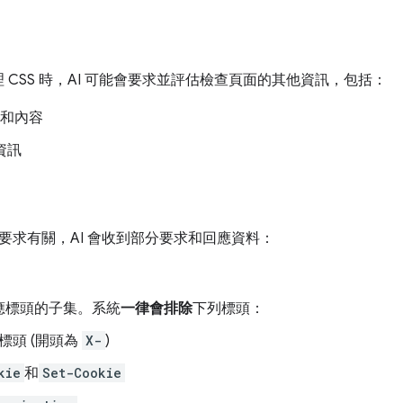
處理 CSS 時，AI 可能會要求並評估檢查頁面的其他資訊，包括：
和內容
資訊
要求有關，AI 會收到部分要求和回應資料：
應標頭的子集。系統
一律會排除
下列標頭：
標頭 (開頭為
X-
)
kie
和
Set-Cookie