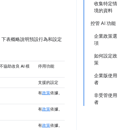
收集特定情
境的資料
控管 AI 功能
企業政策選
異。下表概略說明預設行為和設定
項
如何設定政
策
協助改良 AI 模
停用功能
企業版使用
支援的設定
者
有
政策
依據。
非受管使用
者
有
政策
依據。
有
政策
依據。