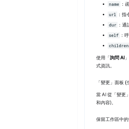
name
：函
url
：指
dur
：通
self
：呼
children
使用「
詢問 AI
式資訊。
「變更」面板 (
當 AI 從「變更
和內容)。
保留工作區中的