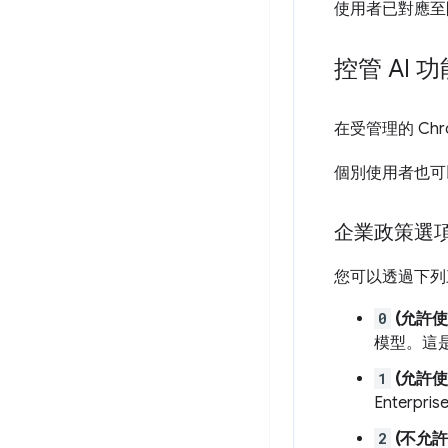
使用者已對應至
控管 AI 功
在受管理的 Ch
個別使用者也可
企業政策選
您可以透過下列
0
(允許
模型。這
1
(允許
Enterpr
2
(不允