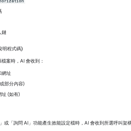
horization
碼
人鏈
說明程式碼)
源檔案時，AI 會收到：
和網址
(或部分內容)
址 (如有)
」
或「詢問 AI」
功能產生效能設定檔時，AI 會收到所選呼叫架