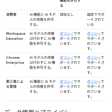
機能を許可す
る
消費者
AI 機能と AI モデ
該当なし
設定でサポ
ルの改善を許可
ートされて
する。
いる
Workspace
AI モデルの改善
ポリシー
でサ
ポリシー
で
Education
は行わずに AI 機
ポートされて
サポートさ
能を許可する。
います。
れていま
す。
Chrome
AI モデルの改善
ポリシー
でサ
ポリシー
で
Enterprise
は行わずに AI 機
ポートされて
サポートさ
能を許可する。
います。
れていま
す。
第三者によ
AI 機能と AI モデ
ポリシー
でサ
ポリシー
で
る管理
ルの改善を許可
ポートされて
サポートさ
する。
います。
れていま
す。