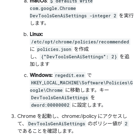
macOS
:
$ defaults write
com.google.Chrome
DevToolsGenAiSettings -integer 2
を実行
します。
Linux:
/etc/opt/chrome/policies/recommended
に
policies.json
を作成
し、
{"DevToolsGenAiSettings": 2}
を追
加します
Windows:
regedit.exe
で
HKEY_LOCAL_MACHINE\Software\Policies\G
oogle\Chrome
に移動します。キー
DevToolsGenAiSettings
を
dword:00000002
に設定します。
Chrome を起動し、chrome://policy にアクセスし
て、
DevToolsGenAiSettings
のポリシー値が
2
であることを確認します。