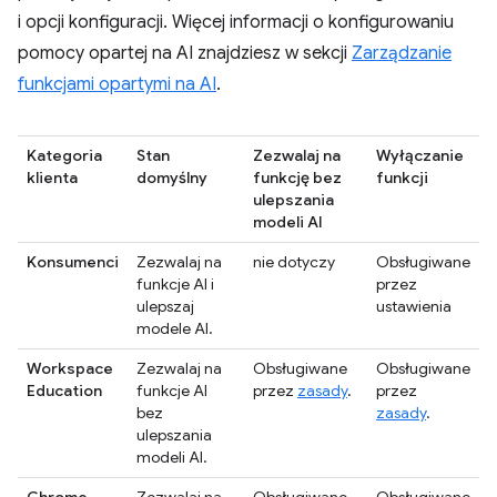
i opcji konfiguracji. Więcej informacji o konfigurowaniu
pomocy opartej na AI znajdziesz w sekcji
Zarządzanie
funkcjami opartymi na AI
.
Kategoria
Stan
Zezwalaj na
Wyłączanie
klienta
domyślny
funkcję bez
funkcji
ulepszania
modeli AI
Konsumenci
Zezwalaj na
nie dotyczy
Obsługiwane
funkcje AI i
przez
ulepszaj
ustawienia
modele AI.
Workspace
Zezwalaj na
Obsługiwane
Obsługiwane
Education
funkcje AI
przez
zasady
.
przez
bez
zasady
.
ulepszania
modeli AI.