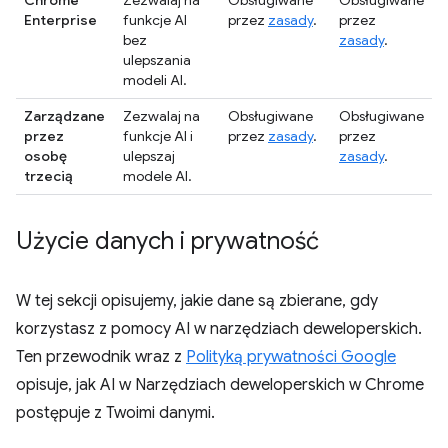
Chrome
Zezwalaj na
Obsługiwane
Obsługiwane
Enterprise
funkcje AI
przez
zasady
.
przez
bez
zasady
.
ulepszania
modeli AI.
Zarządzane
Zezwalaj na
Obsługiwane
Obsługiwane
przez
funkcje AI i
przez
zasady
.
przez
osobę
ulepszaj
zasady
.
trzecią
modele AI.
Użycie danych i prywatność
W tej sekcji opisujemy, jakie dane są zbierane, gdy
korzystasz z pomocy AI w narzędziach deweloperskich.
Ten przewodnik wraz z
Polityką prywatności Google
opisuje, jak AI w Narzędziach deweloperskich w Chrome
postępuje z Twoimi danymi.