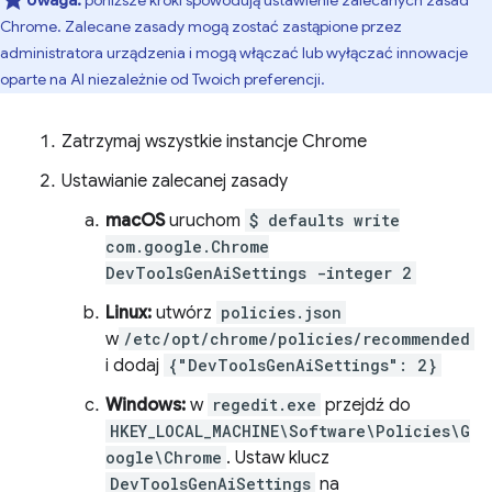
Uwaga:
poniższe kroki spowodują ustawienie zalecanych zasad
Chrome. Zalecane zasady mogą zostać zastąpione przez
administratora urządzenia i mogą włączać lub wyłączać innowacje
oparte na AI niezależnie od Twoich preferencji.
Zatrzymaj wszystkie instancje Chrome
Ustawianie zalecanej zasady
macOS
uruchom
$ defaults write
com.google.Chrome
DevToolsGenAiSettings -integer 2
Linux:
utwórz
policies.json
w
/etc/opt/chrome/policies/recommended
i dodaj
{"DevToolsGenAiSettings": 2}
Windows:
w
regedit.exe
przejdź do
HKEY_LOCAL_MACHINE\Software\Policies\G
oogle\Chrome
. Ustaw klucz
DevToolsGenAiSettings
na