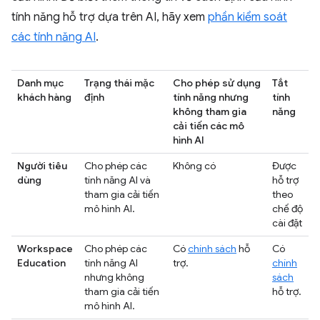
tính năng hỗ trợ dựa trên AI, hãy xem
phần kiểm soát
các tính năng AI
.
Danh mục
Trạng thái mặc
Cho phép sử dụng
Tắt
khách hàng
định
tính năng nhưng
tính
không tham gia
năng
cải tiến các mô
hình AI
Người tiêu
Cho phép các
Không có
Được
dùng
tính năng AI và
hỗ trợ
tham gia cải tiến
theo
mô hình AI.
chế độ
cài đặt
Workspace
Cho phép các
Có
chính sách
hỗ
Có
Education
tính năng AI
trợ.
chính
nhưng không
sách
tham gia cải tiến
hỗ trợ.
mô hình AI.