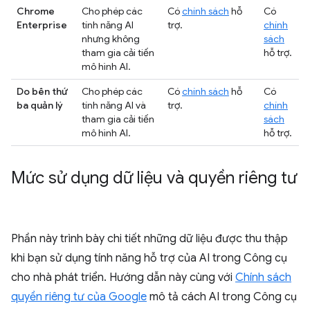
Chrome
Cho phép các
Có
chính sách
hỗ
Có
Enterprise
tính năng AI
trợ.
chính
nhưng không
sách
tham gia cải tiến
hỗ trợ.
mô hình AI.
Do bên thứ
Cho phép các
Có
chính sách
hỗ
Có
ba quản lý
tính năng AI và
trợ.
chính
tham gia cải tiến
sách
mô hình AI.
hỗ trợ.
Mức sử dụng dữ liệu và quyền riêng tư
Phần này trình bày chi tiết những dữ liệu được thu thập
khi bạn sử dụng tính năng hỗ trợ của AI trong Công cụ
cho nhà phát triển. Hướng dẫn này cùng với
Chính sách
quyền riêng tư của Google
mô tả cách AI trong Công cụ