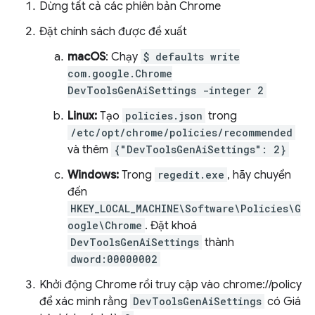
Dừng tất cả các phiên bản Chrome
Đặt chính sách được đề xuất
macOS
: Chạy
$ defaults write
com.google.Chrome
DevToolsGenAiSettings -integer 2
Linux:
Tạo
policies.json
trong
/etc/opt/chrome/policies/recommended
và thêm
{"DevToolsGenAiSettings": 2}
Windows:
Trong
regedit.exe
, hãy chuyển
đến
HKEY_LOCAL_MACHINE\Software\Policies\G
oogle\Chrome
. Đặt khoá
DevToolsGenAiSettings
thành
dword:00000002
Khởi động Chrome rồi truy cập vào chrome://policy
để xác minh rằng
DevToolsGenAiSettings
có Giá