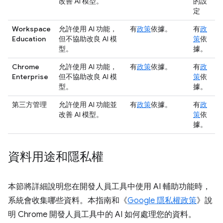
改善 AI 模型。
的設
定
Workspace
允許使用 AI 功能，
有
政策
依據。
有
政
Education
但不協助改良 AI 模
策
依
型。
據。
Chrome
允許使用 AI 功能，
有
政策
依據。
有
政
Enterprise
但不協助改良 AI 模
策
依
型。
據。
第三方管理
允許使用 AI 功能並
有
政策
依據。
有
政
改善 AI 模型。
策
依
據。
資料用途和隱私權
本節將詳細說明您在開發人員工具中使用 AI 輔助功能時，
系統會收集哪些資料。本指南和《
Google 隱私權政策
》說
明 Chrome 開發人員工具中的 AI 如何處理您的資料。