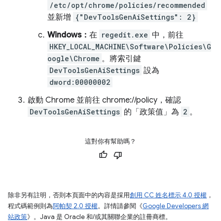
/etc/opt/chrome/policies/recommended
並新增
{"DevToolsGenAiSettings": 2}
Windows：
在
regedit.exe
中，前往
HKEY_LOCAL_MACHINE\Software\Policies\G
oogle\Chrome
。將索引鍵
DevToolsGenAiSettings
設為
dword:00000002
啟動 Chrome 並前往 chrome://policy，確認
DevToolsGenAiSettings
的「政策值」為
2
。
這對你有幫助嗎？
除非另有註明，否則本頁面中的內容是採用
創用 CC 姓名標示 4.0 授權
，
程式碼範例則為
阿帕契 2.0 授權
。詳情請參閱《
Google Developers 網
站政策
》。Java 是 Oracle 和/或其關聯企業的註冊商標。