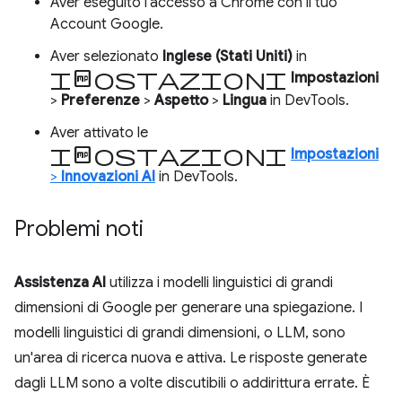
Aver eseguito l'accesso a Chrome con il tuo
Account Google.
Aver selezionato
Inglese (Stati Uniti)
in
impostazioni
Impostazioni
>
Preferenze
>
Aspetto
>
Lingua
in DevTools.
Aver attivato le
impostazioni
Impostazioni
>
Innovazioni AI
in DevTools.
Problemi noti
Assistenza AI
utilizza i modelli linguistici di grandi
dimensioni di Google per generare una spiegazione. I
modelli linguistici di grandi dimensioni, o LLM, sono
un'area di ricerca nuova e attiva. Le risposte generate
dagli LLM sono a volte discutibili o addirittura errate. È