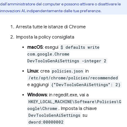
dall'amministratore del computer e possono attivare o disattivare le
innovazioni AI, indipendentemente dalle tue preferenze.
Arresta tutte le istanze di Chrome
Imposta la policy consigliata
macOS
: esegui
$ defaults write
com.google.Chrome
DevToolsGenAiSettings -integer 2
Linux
: crea
policies.json
in
/etc/opt/chrome/policies/recommended
e aggiungi
{"DevToolsGenAiSettings": 2}
Windows
: in regedit.exe, vai a
HKEY_LOCAL_MACHINE\Software\Policies\G
oogle\Chrome
. Imposta la chiave
DevToolsGenAiSettings
su
dword:00000002