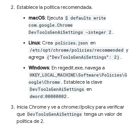
Establece la política recomendada.
macOS
: Ejecuta
$ defaults write
com.google.Chrome
DevToolsGenAiSettings -integer 2
.
Linux
: Crea
policies.json
en
/etc/opt/chrome/policies/recommended
y
agrega
{"DevToolsGenAiSettings": 2}
.
Windows
: En regedit.exe, navega a
HKEY_LOCAL_MACHINE\Software\Policies\G
oogle\Chrome
. Establece la clave
DevToolsGenAiSettings
en
dword:00000002
.
Inicia Chrome y ve a chrome://policy para verificar
que
DevToolsGenAiSettings
tenga un valor de
política de 2.