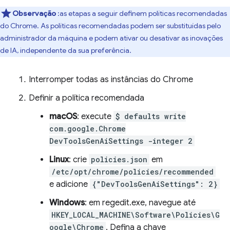
Observação
:as etapas a seguir definem políticas recomendadas
do Chrome. As políticas recomendadas podem ser substituídas pelo
administrador da máquina e podem ativar ou desativar as inovações
de IA, independente da sua preferência.
Interromper todas as instâncias do Chrome
Definir a política recomendada
macOS
: execute
$ defaults write
com.google.Chrome
DevToolsGenAiSettings -integer 2
Linux
: crie
policies.json
em
/etc/opt/chrome/policies/recommended
e adicione
{"DevToolsGenAiSettings": 2}
Windows
: em regedit.exe, navegue até
HKEY_LOCAL_MACHINE\Software\Policies\G
oogle\Chrome
. Defina a chave