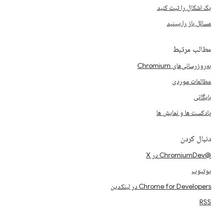
یک اشکال را ثبت کنید
مسائل باز را ببینید
مطالب مرتبط
به‌روزرسانی‌های Chromium
مطالعات موردی
بایگانی
پادکست ها و نمایش ها
دنبال کردن
@ChromiumDev در X
یوتیوب
Chrome for Developers در لینکدین
RSS