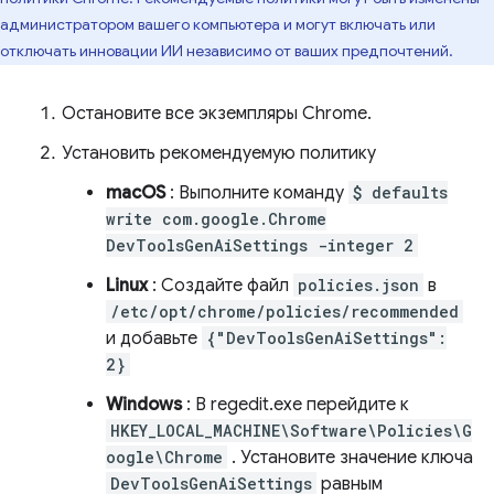
администратором вашего компьютера и могут включать или
отключать инновации ИИ независимо от ваших предпочтений.
Остановите все экземпляры Chrome.
Установить рекомендуемую политику
macOS
: Выполните команду
$ defaults
write com.google.Chrome
DevToolsGenAiSettings -integer 2
Linux
: Создайте файл
policies.json
в
/etc/opt/chrome/policies/recommended
и добавьте
{"DevToolsGenAiSettings":
2}
Windows
: В regedit.exe перейдите к
HKEY_LOCAL_MACHINE\Software\Policies\G
oogle\Chrome
. Установите значение ключа
DevToolsGenAiSettings
равным