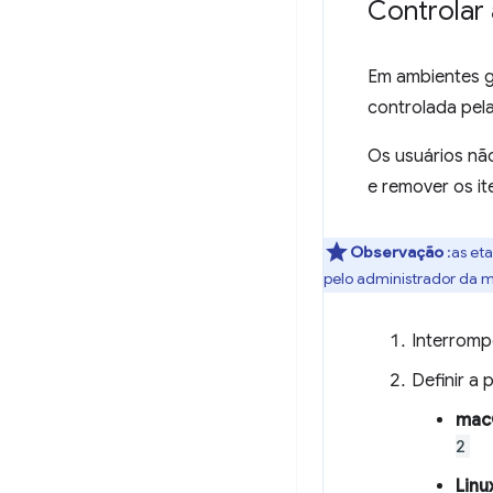
Controlar 
Em ambientes g
controlada pel
Os usuários nã
e remover os i
Observação
:as et
pelo administrador da m
Interromp
Definir a
mac
2
Linu