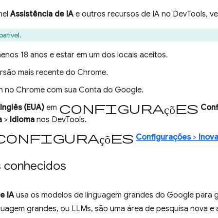
nel
Assistência de IA
e outros recursos de IA no DevTools, ver
patível.
menos 18 anos e estar em um dos locais aceitos.
rsão mais recente do Chrome.
in no Chrome com sua Conta do Google.
configurações
Inglês (EUA)
em
Conf
a
>
Idioma
nos DevTools.
configurações
Configurações
>
Inov
 conhecidos
e IA
usa os modelos de linguagem grandes do Google para g
guagem grandes, ou LLMs, são uma área de pesquisa nova e at