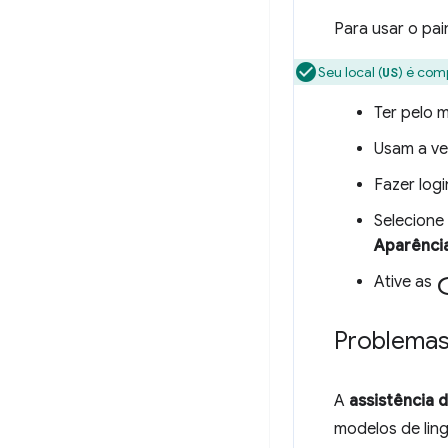
Para usar o pai
Seu local (
) é com
US
Ter pelo 
Usam a ve
Fazer log
Selecione
Aparênci
Ative as
Problemas
A
assistência d
modelos de lin