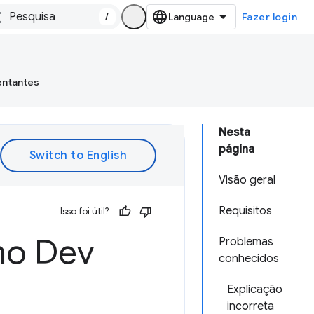
/
Fazer login
entantes
Nesta
página
Visão geral
Requisitos
Isso foi útil?
 no Dev
Problemas
conhecidos
Explicação
incorreta