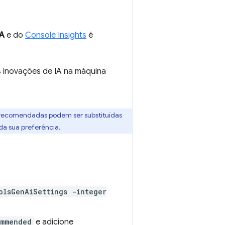
IA
e do
Console Insights
é
s inovações de IA na máquina
s recomendadas podem ser substituídas
da sua preferência.
olsGenAiSettings -integer
ommended
e adicione