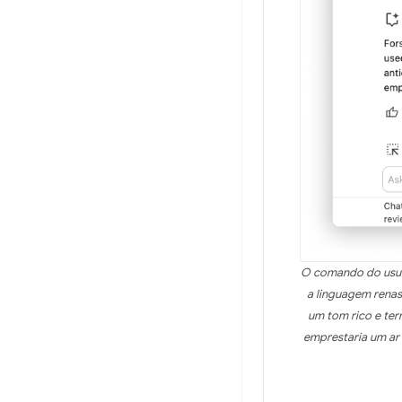
O comando do usuár
a linguagem renas
um tom rico e ter
emprestaria um ar