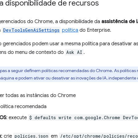
a disponibilidade de recursos
erenciados do Chrome, a disponibilidade da
assistência de 
a
DevToolsGenAiSettings
política
do Enterprise.
o gerenciados podem usar a mesma política para desativar a
tens do menu de contexto do
Ask AI
.
apas a seguir definem políticas recomendadas do Chrome. As política
áquina e podem ativar ou desativar as inovações de IA, independente 
er todas as instâncias do Chrome
 política recomendada
OS
: execute
$ defaults write com.google.Chrome DevTo
x
: crie
policies.json
em
/etc/opt/chrome/policies/rec