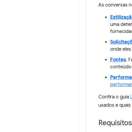
As conversas n
Estilizaç
uma deter
fornecida
Solicitaç
onde eles
Fontes
. 
conteúdo e
Performa
performa
Confira o guia
usados e quais
Requisitos