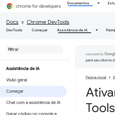
Documentos
Est
Docs
Chrome DevTools
DevTools
Começar
Assistência de IA
Painé
para seu idioma d
Assistência de IA
Página inicial
D
Visão geral
Ativa
Começar
Chat com a assistência de IA
Tools
Gerar código no console e