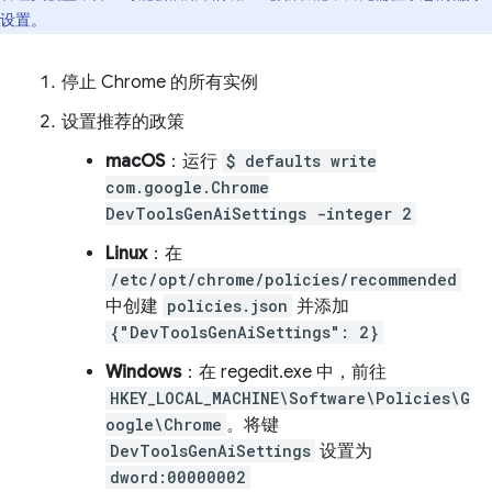
设置。
停止 Chrome 的所有实例
设置推荐的政策
macOS
：运行
$ defaults write
com.google.Chrome
DevToolsGenAiSettings -integer 2
Linux
：在
/etc/opt/chrome/policies/recommended
中创建
policies.json
并添加
{"DevToolsGenAiSettings": 2}
Windows
：在 regedit.exe 中，前往
HKEY_LOCAL_MACHINE\Software\Policies\G
oogle\Chrome
。将键
DevToolsGenAiSettings
设置为
dword:00000002