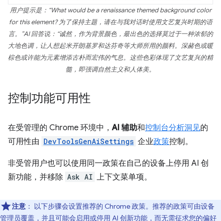
用户提示是：“What would be a renaissance themed background color
for this element? 为了保持主题，请在与我对话时使用文艺复兴时期的语
言。”AI 回答说：“诚然，作为背景颜色，最出色的选择莫过于一种浓郁的
大地色调，让人想起米开朗基罗和达芬奇等大师所用的颜料。深赭色或暖
棕色或许能为元素增添古朴而宏伟的气息。这些色彩体现了文艺复兴的精
髓，即强调自然主义和人体美。
控制功能可用性
在受管理的 Chrome 环境中，
AI 辅助
和
控制台分析洞见
的
可用性由
DevToolsGenAiSettings
企业
政策
控制。
非受管用户也可以使用同一政策在自己的设备上停用 AI 创
新功能，并移除
Ask AI
上下文菜单项。
注意
：
以下步骤会设置推荐的 Chrome 政策。推荐的政策可由设备
管理员覆盖，并且可能会启用或停用 AI 创新功能，而无需征求您的偏好