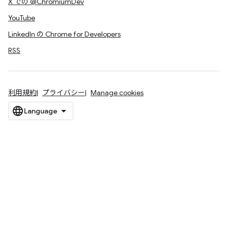
X での @ChromiumDev
YouTube
LinkedIn の Chrome for Developers
RSS
利用規約
プライバシー
Manage cookies